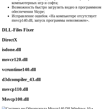
компьютерных игр и софта;
Возможность быстро загрузить видео в программном
обеспечении Skype;
Исправление ошибок «На компьютере отсутствует
msvcp140.dll, запуск программы невозможен».
DLL-Files Fixer
DirectX
isdone.dll
msvcr120.dll
vcruntime140.dll
d3dcompiler_43.dll
msvcp110.dll
Msvcp100.dll