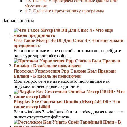
1.6.
Шаг № 3: проверяем системные файлы или
sfc/scannow
1.7.
Сделайте переустановку программы
Частые вопросы
Что Такое Msvcp140 Dll Для Симс 4 • Что еще можно
предпринять
Если описанные выше способы не помогли, перейдите
на ресурс support.microsoft.c...
Протокол Управления Ppp Связью Был Прерван
Билайн • Б кабель не подключен
Мой вопрос был не из недостаточного airtime как
подсказали некоторые люди, ни н...
Playgtav Exe Системная Ошибка Msvcp140 Dll • Что
такое msvcp140dll
Если windows 7, windows 10 или любая другая и дальше
пишет отсутствует файл msv...