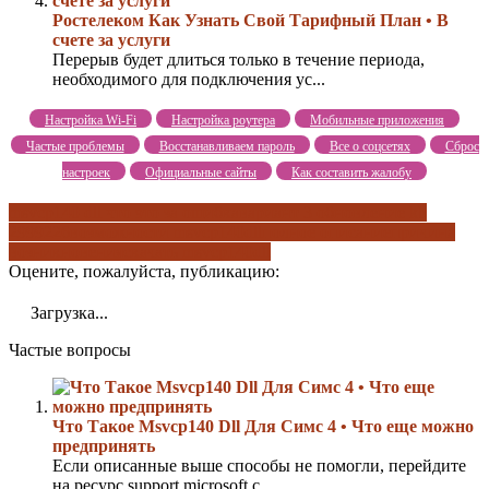
Ростелеком Как Узнать Свой Тарифный План • В
счете за услуги
Перерыв будет длиться только в течение периода,
необходимого для подключения ус...
Настройка Wi-Fi
Настройка роутера
Мобильные приложения
Частые проблемы
Восстанавливаем пароль
Все о соцсетях
Сброс
настроек
Официальные сайты
Как составить жалобу
msvcp140 dll что это за ошибка
вариант 3 обновление kb
2999226
возможности msvcp140dll
полное описание
причина
возникновения
скачать msvcp140dll
Оцените, пожалуйста, публикацию:
Загрузка...
Частые вопросы
Что Такое Msvcp140 Dll Для Симс 4 • Что еще можно
предпринять
Если описанные выше способы не помогли, перейдите
на ресурс support.microsoft.c...