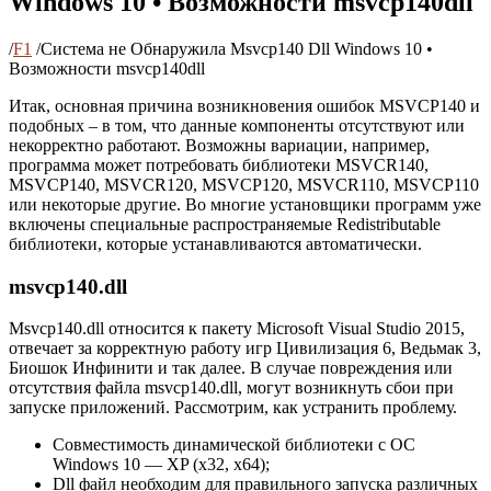
Windows 10 • Возможности msvcp140dll
/
F1
/
Система не Обнаружила Msvcp140 Dll Windows 10 •
Возможности msvcp140dll
Итак, основная причина возникновения ошибок MSVCP140 и
подобных – в том, что данные компоненты отсутствуют или
некорректно работают. Возможны вариации, например,
программа может потребовать библиотеки MSVCR140,
MSVCP140, MSVCR120, MSVCP120, MSVCR110, MSVCP110
или некоторые другие. Во многие установщики программ уже
включены специальные распространяемые Redistributable
библиотеки, которые устанавливаются автоматически.
msvcp140.dll
Msvcp140.dll относится к пакету Microsoft Visual Studio 2015,
отвечает за корректную работу игр Цивилизация 6, Ведьмак 3,
Биошок Инфинити и так далее. В случае повреждения или
отсутствия файла msvcp140.dll, могут возникнуть сбои при
запуске приложений. Рассмотрим, как устранить проблему.
Совместимость динамической библиотеки с ОС
Windows 10 — XP (x32, x64);
Dll файл необходим для правильного запуска различных