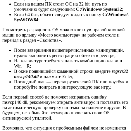
Если на вашем ПК стоит ОС на 32 bit, путь по
умолчанию будет следующим:
C:\Windows\ System32
;
Если 64 бит, объект следует кидать в папку
C:\Windows\
SysWOW64
;
Посмотреть разрядность OS можно кликнув правой кнопкой
мыши по ярлыку «Моего компьютера» на рабочем столе и
перейдя в раздел «Свойства».
После завершения вышеперечисленных манипуляций,
нужно выполнить регистрацию объекта в реестре;
На клавиатуре требуется нажать комбинацию клавиш
Win + R;
В окне появившейся командной строки введите
regsvr32
msvcp140.dll
и нажмите Enter;
Последний шаг — перезагрузите свой ПК или ноутбук и
попробуйте поиграть в интересующую вас игру.
Если первый способ не поможет исправить ошибку
msvcp140.dll, рекомендуем открыть антивирус и поставить его
на автоматическую проверку системы на наличие вирусов. В
будущем, не забывайте регулярно проверять свою OS
антивирусной утилитой.
Возможно, что ситуация с проблемным файлом не изменится