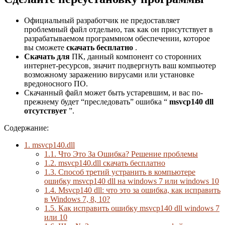
Официальный разработчик не предоставляет
проблемный файл отдельно, так как он присутствует в
разрабатываемом программном обеспечении, которое
вы сможете
скачать бесплатно
.
Скачать для
ПК, данный компонент со сторонних
интернет-ресурсов, значит подвергнуть ваш компьютер
возможному заражению вирусами или установке
вредоносного ПО.
Скачанный файл может быть устаревшим, и вас по-
прежнему будет “преследовать” ошибка “
msvcp140 dll
отсутствует
”.
Содержание:
1.
msvcp140.dll
1.1.
Что Это За Ошибка? Решение проблемы
1.2.
msvcp140.dll скачать бесплатно
1.3.
Способ третий устранить в компьютере
ошибку msvcp140 dll на windows 7 или windows 10
1.4.
Msvcp140 dll: что это за ошибка, как исправить
в Windows 7, 8, 10?
1.5.
Как исправить ошибку msvcp140 dll windows 7
или 10