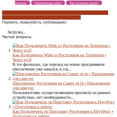
настроек
Официальные сайты
Как составить жалобу
как подключить ростелеком тв
как подключить услугу
через
plc-адаптер
через wi-fi
что входит в комплект
Оцените, пожалуйста, публикацию:
Загрузка...
Частые вопросы
Как Подключить Wink от Ростелеком на Телевизор •
Через wi-fi
В тех филиалах, где переход на новое программное
обеспечение уже начался, в гла...
Приложение Ростелеком на Смарт тв lg • Приложение
для самсунг
Пользователям, осуществляющим просмотр на разных
устройствах, нет необходимости...
Как Подключить тв Приставку Ростелеком к Ноутбуку •
Подготовка к работе