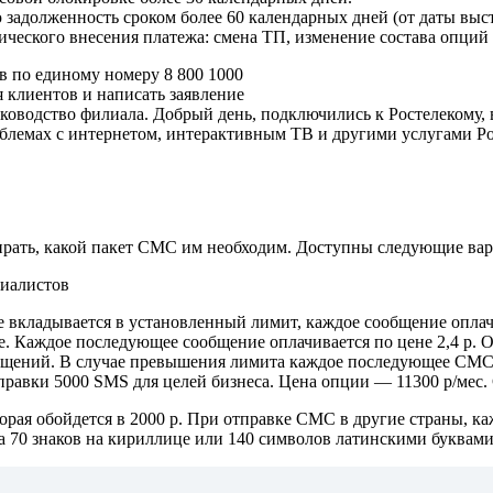
 задолженность сроком более 60 календарных дней (от даты выст
ческого внесения платежа: смена ТП, изменение состава опций
в по единому номеру 8 800 1000
 клиентов и написать заявление
ководство филиала. Добрый день, подключились к Ростелекому, 
блемах с интернетом, интерактивным ТВ и другими услугами Ро
бирать, какой пакет СМС им необходим. Доступны следующие ва
 вкладывается в установленный лимит, каждое сообщение оплачив
е. Каждое последующее сообщение оплачивается по цене 2,4 р. О
бщений. В случае превышения лимита каждое последующее СМС в 
правки 5000 SMS для целей бизнеса. Цена опции — 11300 р/мес
орая обойдется в 2000 р. При отправке СМС в другие страны, ка
за 70 знаков на кириллице или 140 символов латинскими буквами