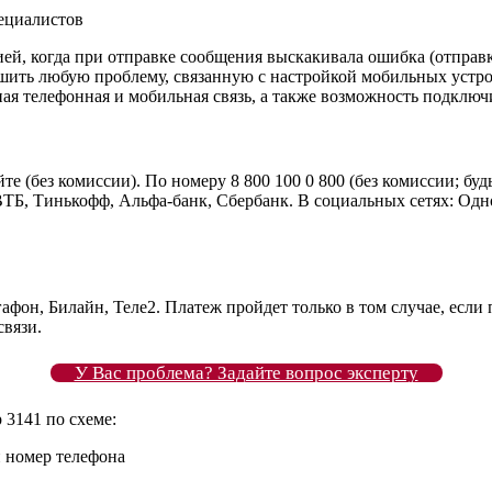
ециалистов
ией, когда при отправке сообщения выскакивала ошибка (отправк
шить любую проблему, связанную с настройкой мобильных устро
ная телефонная и мобильная связь, а также возможность подключ
те (без комиссии). По номеру 8 800 100 0 800 (без комиссии; бу
ВТБ, Тинькофф, Альфа-банк, Сбербанк. В социальных сетях: Одн
он, Билайн, Теле2. Платеж пройдет только в том случае, если п
связи.
У Вас проблема? Задайте вопрос эксперту
 3141 по схеме:
й номер телефона