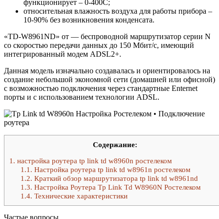
функционирует – 0-400С;
относительная влажность воздуха для работы прибора –
10-90% без возникновения конденсата.
«TD-W8961ND» от — беспроводной маршрутизатор серии N
со скоростью передачи данных до 150 Мбит/с, имеющий
интегрированный модем ADSL2+.
Данная модель изначально создавалась и ориентировалось на
создание небольшой экономной сети (домашней или офисной)
с возможностью подключения через стандартные Enternet
порты и с использованием технологии ADSL.
Содержание:
1.
настройка роутера tp link td w8960n ростелеком
1.1.
Настройка роутера tp link td w8961n ростелеком
1.2.
Краткий обзор маршрутизатора tp link td w8961nd
1.3.
Настройка Роутера Tp Link Td W8960N Ростелеком
1.4.
Технические характеристики
Частые вопросы