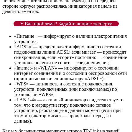
по бокам две антенны (приёма/передачи), а на передней
стороне корпуса расположилась индикаторная панель из
девяти элементов:
У Вас проблема? Задайте вопрос эксперту
«Питание» — информирует о наличии электропитания
устройства;
«ADSL» — предоставляет информацию о состоянии
подключения линии ADSL: если мигает — происходит
синхронизация, если «горит» постоянно — соединение
установлено, если не горит — соединения нет;
«Internet» и «WLAN» — информируют о состоянии
интернет-соединения и о состоянии беспроводной сети
(принцип аналогичен индикатору «ADSL»);
«WPS» — активность и состояние подключения
устройств, подключенных (или подключаемых) по
технологии «WPS»;
«LAN 1-4» — активный индикатор свидетельствует о
том, что к маршрутизатору подключено сетевое
устройство, работающее в данный момент (если при
этом индикатор мигает — происходит передача
данных).
Как и у большинства маршрутизаторов TP-Link на задней