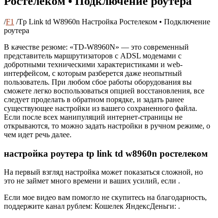
Ростелеком • Подключение роутера
/
F1
/
Tp Link td W8960n Настройка Ростелеком • Подключение
роутера
В качестве резюме: «TD-W8960N» — это современный
представитель маршрутизаторов с ADSL модемами с
добротными техническими характеристиками и web-
интерфейсом, с которым разберется даже неопытный
пользователь. При любом сбое работы оборудования вы
сможете легко воспользоваться опцией восстановления, все
следует проделать в обратном порядке, и задать ранее
существующее настройки из вашего сохраненного файла.
Если после всех манипуляций интернет-страницы не
открываются, то можно задать настройки в ручном режиме, о
чем идет речь далее.
настройка роутера tp link td w8960n ростелеком
На первый взгляд настройка может показаться сложной, но
это не займет много времени и ваших усилий, если .
Если мое видео вам помогло не скупитесь на благодарность,
поддержите канал рублем: Кошелек ЯндексДеньги: .