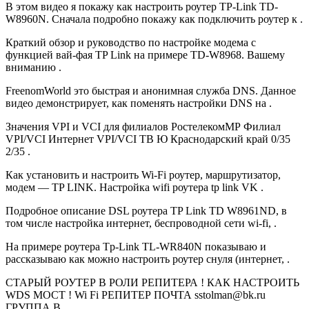
В этом видео я покажу как настроить роутер TP-Link TD-
W8960N. Сначала подробно покажу как подключить роутер к .
Краткий обзор и руководство по настройке модема с
функцией вай-фая TP Link на примере TD-W8968. Вашему
вниманию .
FreenomWorld это быстрая и анонимная служба DNS. Данное
видео демонстрирует, как поменять настройки DNS на .
Значения VPI и VCI для филиалов РостелекомМР Филиал
VPI/VCI Интернет VPI/VCI ТВ Ю Краснодарский край 0/35
2/35 .
Как установить и настроить Wi-Fi роутер, маршрутизатор,
модем — TP LINK. Настройка wifi роутера tp link VK .
Подробное описание DSL роутера TP Link TD W8961ND, в
том числе настройка интернет, беспроводной сети wi-fi, .
На примере роутера Tp-Link TL-WR840N показываю и
рассказываю как можно настроить роутер снуля (интернет, .
СТАРЫЙ РОУТЕР В РОЛИ РЕПИТЕРА ! КАК НАСТРОИТЬ
WDS МОСТ ! Wi Fi РЕПИТЕР ПОЧТА sstolman@bk.ru
ГРУППА В .