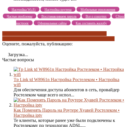
Настройка Wi-Fi
Настройка роутера
Мобильные приложения
Частые проблемы
Восстанавливаем пароль
Все о соцсетях
Сброс
настроек
Официальные сайты
Как составить жалобу
настройка wi-fi
настройка телевидения
подключение к
интернету
подключение роутера
установка и подключение
Оцените, пожалуйста, публикацию:
Загрузка...
Частые вопросы
Tp Link td W8961n Настройка Ростелеком • Настройка
wifi
Для обеспечения доступа абонентов в сеть, провайдер
Ростелеком чаще всего испол...
Как Поменять Пароль на Роутере Хуавей Ростелеком •
Настройка iptv
Те клиенты, которые ранее уже были подключены к
Ростелекому по технологии ADSL,...