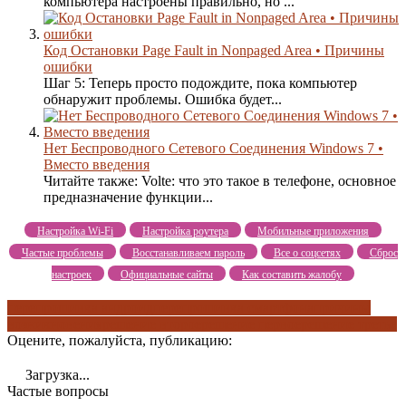
компьютера настроены правильно, но ...
Код Остановки Page Fault in Nonpaged Area • Причины
ошибки
Шаг 5: Теперь просто подождите, пока компьютер
обнаружит проблемы. Ошибка будет...
Нет Беспроводного Сетевого Соединения Windows 7 •
Вместо введения
Читайте также: Volte: что это такое в телефоне, основное
предназначение функции...
Настройка Wi-Fi
Настройка роутера
Мобильные приложения
Частые проблемы
Восстанавливаем пароль
Все о соцсетях
Сброс
настроек
Официальные сайты
Как составить жалобу
перепрошивка андроид
перепрошивка смартфона
причины
возникновения
решение второе
решение первое
решение третье
Оцените, пожалуйста, публикацию:
Загрузка...
Частые вопросы