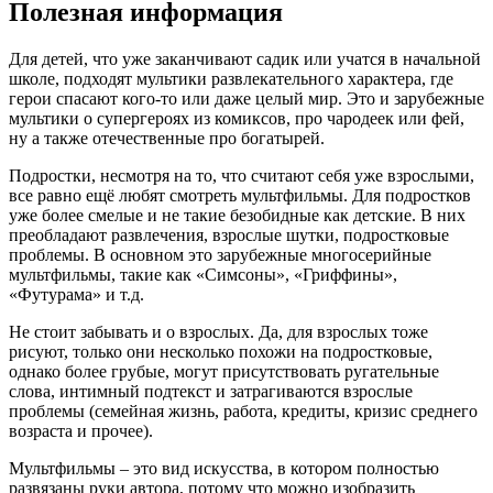
Полезная информация
Для детей, что уже заканчивают садик или учатся в начальной
школе, подходят мультики развлекательного характера, где
герои спасают кого-то или даже целый мир. Это и зарубежные
мультики о супергероях из комиксов, про чародеек или фей,
ну а также отечественные про богатырей.
Подростки, несмотря на то, что считают себя уже взрослыми,
все равно ещё любят смотреть мультфильмы. Для подростков
уже более смелые и не такие безобидные как детские. В них
преобладают развлечения, взрослые шутки, подростковые
проблемы. В основном это зарубежные многосерийные
мультфильмы, такие как «Симсоны», «Гриффины»,
«Футурама» и т.д.
Не стоит забывать и о взрослых. Да, для взрослых тоже
рисуют, только они несколько похожи на подростковые,
однако более грубые, могут присутствовать ругательные
слова, интимный подтекст и затрагиваются взрослые
проблемы (семейная жизнь, работа, кредиты, кризис среднего
возраста и прочее).
Мультфильмы – это вид искусства, в котором полностью
развязаны руки автора, потому что можно изобразить