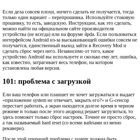
Если дела совсем плохи, ничего сделать не получается, тогда
только один вариант – перепрошивка. Используйте стоковую
прошивку, то есть, заводскую. Инструкции, как это сделать,
можно найти на официальном сайте производителя
устройства (не всегда) или на форуме 4pda. Если пользоваться
интерфейсом Android из-за выскакивающей ошибки совсем не
получается, единственный выход зайти в Recovery Mod и
сделать сброс через него. Независимо от того, какое
устройство Android вы используете и сколько ему лет, ошибка,
как известно, затрагивает весь телефон, на котором
установлена любая версия.
101: проблема с загрузкой
Ели ваш телефон или планшет не хочет загружаться и выдает
«приложение system не отвечает, закрыть его?» и G-сенсор
перестает работать, а экран находится долгое время в черном
режиме и только после этого андроид решает загрузиться, то
здесь поможет только сброс настроек. Точнее не просто сброс,
а так называемый hard reset (со всеми вайпами из меню
рекавери).
После этой операций проблема с system должна быть