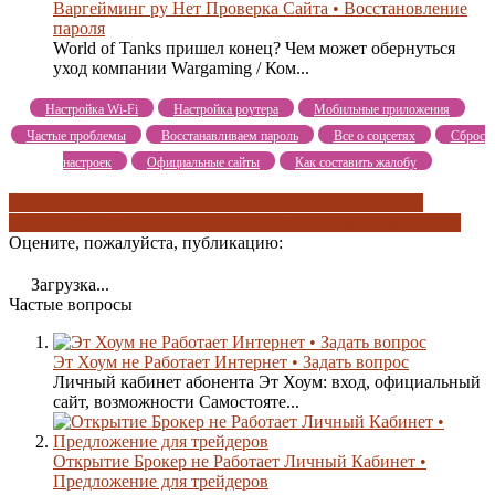
Варгейминг ру Нет Проверка Сайта • Восстановление
пароля
World of Tanks пришел конец? Чем может обернуться
уход компании Wargaming / Ком...
Настройка Wi-Fi
Настройка роутера
Мобильные приложения
Частые проблемы
Восстанавливаем пароль
Все о соцсетях
Сброс
настроек
Официальные сайты
Как составить жалобу
восстановление аккаунта
восстановление пароля
задать
вопрос
как зарегистрироваться на сайте
привязка смартфона
Оцените, пожалуйста, публикацию:
Загрузка...
Частые вопросы
Эт Хоум не Работает Интернет • Задать вопрос
Личный кабинет абонента Эт Хоум: вход, официальный
сайт, возможности Самостояте...
Открытие Брокер не Работает Личный Кабинет •
Предложение для трейдеров