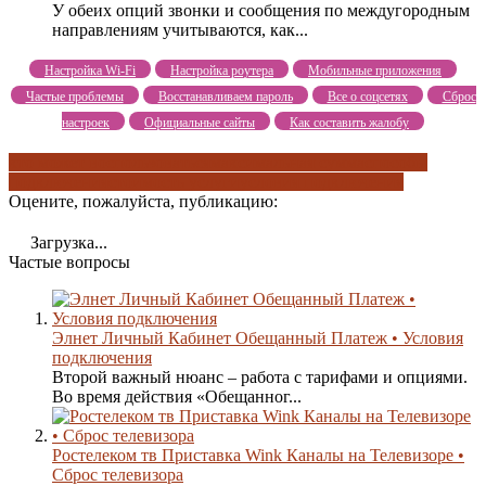
У обеих опций звонки и сообщения по междугородным
направлениям учитываются, как...
Настройка Wi-Fi
Настройка роутера
Мобильные приложения
Частые проблемы
Восстанавливаем пароль
Все о соцсетях
Сброс
настроек
Официальные сайты
Как составить жалобу
кто может воспользоваться
максимальная сумма
способы
подключения
стоимость услуги
условия подключения
Оцените, пожалуйста, публикацию:
Загрузка...
Частые вопросы
Элнет Личный Кабинет Обещанный Платеж • Условия
подключения
Второй важный нюанс – работа с тарифами и опциями.
Во время действия «Обещанног...
Ростелеком тв Приставка Wink Каналы на Телевизоре •
Сброс телевизора