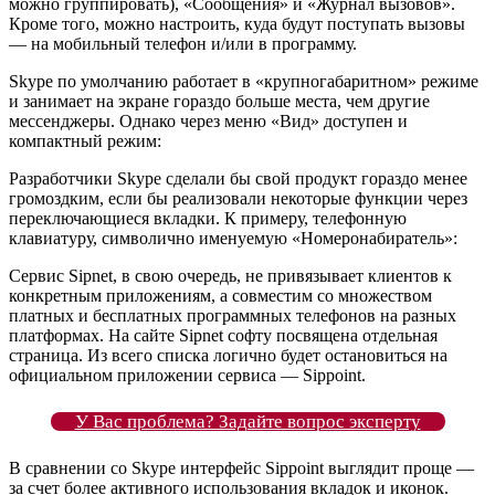
можно группировать), «Сообщения» и «Журнал вызовов».
Кроме того, можно настроить, куда будут поступать вызовы
— на мобильный телефон и/или в программу.
Skype по умолчанию работает в «крупногабаритном» режиме
и занимает на экране гораздо больше места, чем другие
мессенджеры. Однако через меню «Вид» доступен и
компактный режим:
Разработчики Skype сделали бы свой продукт гораздо менее
громоздким, если бы реализовали некоторые функции через
переключающиеся вкладки. К примеру, телефонную
клавиатуру, символично именуемую «Номеронабиратель»:
Сервис Sipnet, в свою очередь, не привязывает клиентов к
конкретным приложениям, а совместим со множеством
платных и бесплатных программных телефонов на разных
платформах. На сайте Sipnet софту посвящена отдельная
страница. Из всего списка логично будет остановиться на
официальном приложении сервиса — Sippoint.
У Вас проблема? Задайте вопрос эксперту
В сравнении со Skype интерфейс Sippoint выглядит проще —
за счет более активного использования вкладок и иконок.