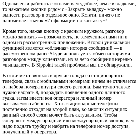
Однако если работать с окнами вам удобнее, чем с вкладками,
то нажатием кнопки рядом с «Закрыть вкладку» можно
вынести разговор в отдельное окно. Кстати, ничего не
напоминает значок «Информации по контакту»?
Кроме того, нажав кнопку с красным кружком, разговор
можно записать — возможность, не замеченная нами ни в
одном из рассмотренных приложений. Второй уникальной
функцией является «облачная» история сообщений — в
рассмотренном ранее Skype используется обмен историями
разговоров между клиентами, из-за чего сообщения нередко
«выпадают». В Sippoint такой проблемы мы не обнаружили.
В отличие от звонков в другие города со стационарного
телефона, связь с мобильными номерами ничем не отличается
от набора номера внутри своего региона. Вам точно так же
нужно набрать 8, подождать появления одного длинного
гудка, затем ввести код оператора и личный номер
вызываемого абонента. Хоть стационарные телефоны
постепенно отходят на второй план, во многих ситуациях
данный способ связи может быть актуальным. Чтобы
совершить междугородный или международный звонок, вам
надо поднять трубку и набрать на телефоне номер доступа,
полученный у оператора.