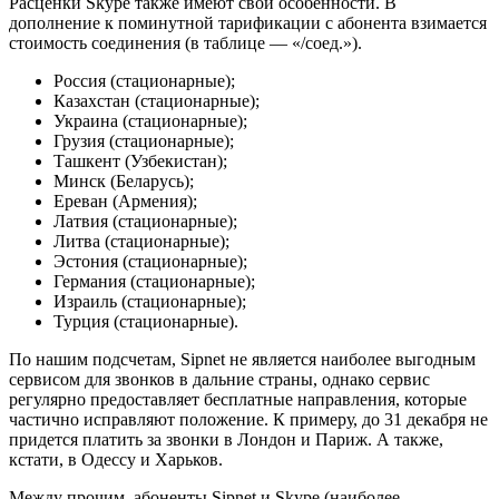
Расценки Skype также имеют свои особенности. В
дополнение к поминутной тарификации с абонента взимается
стоимость соединения (в таблице — «/соед.»).
Россия (стационарные);
Казахстан (стационарные);
Украина (стационарные);
Грузия (стационарные);
Ташкент (Узбекистан);
Минск (Беларусь);
Ереван (Армения);
Латвия (стационарные);
Литва (стационарные);
Эстония (стационарные);
Германия (стационарные);
Израиль (стационарные);
Турция (стационарные).
По нашим подсчетам, Sipnet не является наиболее выгодным
сервисом для звонков в дальние страны, однако сервис
регулярно предоставляет бесплатные направления, которые
частично исправляют положение. К примеру, до 31 декабря не
придется платить за звонки в Лондон и Париж. А также,
кстати, в Одессу и Харьков.
Между прочим, абоненты Sipnet и Skype (наиболее