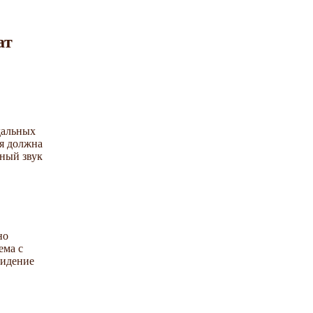
ат
дальных
ия должна
нный звук
но
ема с
видение