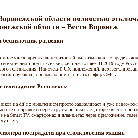
В Воронежской области полностью отключ
онежской области – Вести Воронеж
и беспилотник разведки
омное число других знаменитостей высказывались о вреде скан
р и вытеснили почти всё светлое и настоящее. В 2019 году Росс
гового телевидения. Идиотский UX приложений, неотрегулирова
ительной рубашке, призывающий написать в эфир СМС.
т телевидение Ростелеком
ников на dtf с z мышлением просто зашкаливает и уже невозмож
ми все в порядке и перезагрузка не помогает, скорее всего, пробл
ие на Smart TV, смартфонах и планшетах через приложение, теле
му счету.
нсионера пострадали при столкновении машин