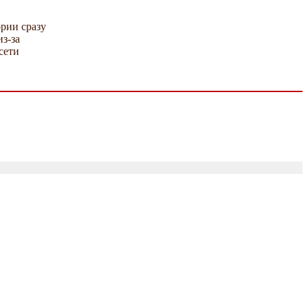
рии сразу
з-за
сети