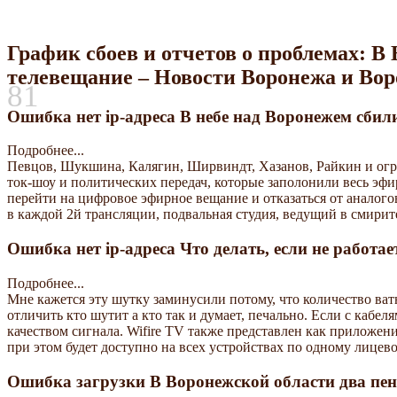
График сбоев и отчетов о проблемах: 
телевещание – Новости Воронежа и Вор
81
Ошибка нет ip-адреса В небе над Воронежем сбил
Подробнее...
Певцов, Шукшина, Калягин, Ширвиндт, Хазанов, Райкин и огр
ток-шоу и политических передач, которые заполонили весь эфи
перейти на цифровое эфирное вещание и отказаться от анало
в каждой 2й трансляции, подвальная студия, ведущий в смир
Ошибка нет ip-адреса Что делать, если не работае
Подробнее...
Мне кажется эту шутку заминусили потому, что количество ват
отличить кто шутит а кто так и думает, печально. Если с кабеля
качеством сигнала. Wifire TV также представлен как приложен
при этом будет доступно на всех устройствах по одному лицево
Ошибка загрузки В Воронежской области два пе