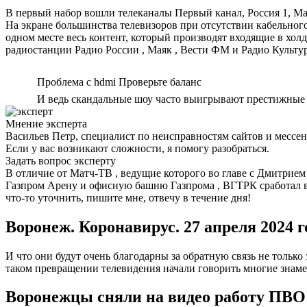
В первый набор вошли телеканалы Первый канал, Россия 1, Ма
На экране большинства телевизоров при отсутствии кабельног
одном месте весь контент, который производят входящие в холд
радиостанции Радио России , Маяк , Вести ФМ и Радио Культура
Проблема с hdmi Проверьте баланс
И ведь скандальные шоу часто выигрывают престижные т
Мнение эксперта
Васильев Петр, специалист по неисправностям сайтов и мессе
Если у вас возникают сложности, я помогу разобраться.
Задать вопрос эксперту
В отличие от Матч-ТВ , ведущие которого во главе с Дмитрием
Газпром Арену и офисную башню Газпрома , ВГТРК сработал в
что-то уточнить, пишите мне, отвечу в течение дня!
Воронеж. Коронавирус. 27 апреля 2024 г
И что они будут очень благодарны за обратную связь не только
таком превращении телевидения начали говорить многие знам
Воронежцы сняли на видео работу ПВО 