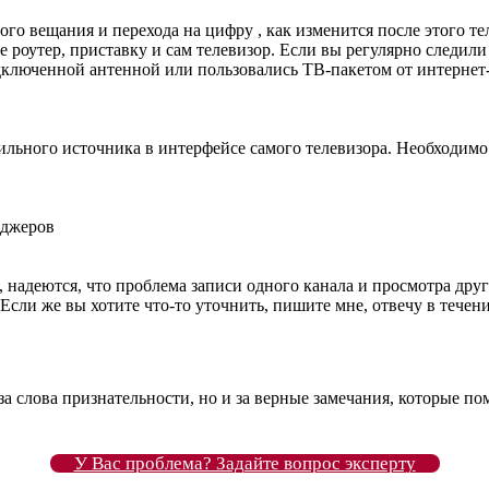
о вещания и перехода на цифру , как изменится после этого тел
е роутер, приставку и сам телевизор. Если вы регулярно следили
ключенной антенной или пользовались ТВ-пакетом от интернет-п
ильного источника в интерфейсе самого телевизора. Необходим
нджеров
надеются, что проблема записи одного канала и просмотра друго
ли же вы хотите что-то уточнить, пишите мне, отвечу в течени
 за слова признательности, но и за верные замечания, которые п
У Вас проблема? Задайте вопрос эксперту