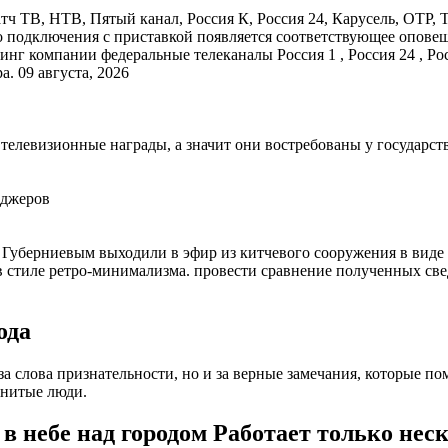
тч ТВ, НТВ, Пятый канал, Россия К, Россия 24, Карусель, ОТР, 
о подключения с приставкой появляется соответствующее оповещ
инг компании федеральные телеканалы Россия 1 , Россия 24 , Ро
. 09 августа, 2026
елевизионные награды, а значит они востребованы у государст
нджеров
 Губерниевым выходили в эфир из китчевого сооружения в виде 
 стиле ретро-минимализма. провести сравнение полученных све
ода
 за слова признательности, но и за верные замечания, которые п
енитые люди.
в небе над городом Работает только нес