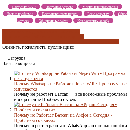
Настройка Wi-Fi
Настройка роутера
Мобильные приложения
Частые проблемы
Восстанавливаем пароль
Все о соцсетях
Сброс
настроек
Официальные сайты
Как составить жалобу
проблема с уведомлениями
проблемы с
приложением
проблемы со связью
прочие
причины
расшифровка маркера
синхронизируйтесь с itunes
Оцените, пожалуйста, публикацию:
Загрузка...
Частые вопросы
Почему Whatsapp не Работает Через Wifi • Программа не
запускается
Почему не работает Ватсап — все возможные проблемы
и их решение Проблема с увед...
Почему не Работает Ватсап на Айфоне Сегодня •
Проблемы со связью
Почему перестал работать WhatsApp - основные ошибки