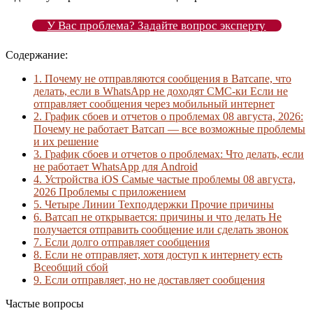
У Вас проблема? Задайте вопрос эксперту
Содержание:
1.
Почему не отправляются сообщения в Ватсапе, что
делать, если в WhatsApp не доходят СМС-ки Если не
отправляет сообщения через мобильный интернет
2.
График сбоев и отчетов о проблемах 08 августа, 2026:
Почему не работает Ватсап — все возможные проблемы
и их решение
3.
График сбоев и отчетов о проблемах: Что делать, если
не работает WhatsApp для Android
4.
Устройства iOS Самые частые проблемы 08 августа,
2026 Проблемы с приложением
5.
Четыре Линии Техподдержки Прочие причины
6.
Ватсап не открывается: причины и что делать Не
получается отправить сообщение или сделать звонок
7.
Если долго отправляет сообщения
8.
Если не отправляет, хотя доступ к интернету есть
Всеобщий сбой
9.
Если отправляет, но не доставляет сообщения
Частые вопросы