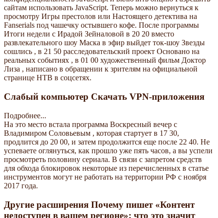
сайтам использовать JavaScript. Теперь можно вернуться к
просмотру Игры престолов или Настоящего детектива на
Fanserials под чашечку остывшего кофе. После программы
Итоги недели с Ирадой Зейналовой в 20 20 вместо
развлекательного шоу Маска в эфир выйдет ток-шоу Звезды
сошлись , в 21 50 расследовательский проект Основано на
реальных событиях , в 01 00 художественный фильм Доктор
Лиза , написано в обращении к зрителям на официальной
странице НТВ в соцсетях.
Слабый компьютер Скачать VPN-приложения
Подробнее...
На это место встала программа Воскресный вечер с
Владимиром Соловьевым , которая стартует в 17 30,
продлится до 20 00, и затем продолжится еще после 22 40. Не
успеваете оглянуться, как прошло уже пять часов, а вы успели
просмотреть половину сериала. В связи с запретом средств
для обхода блокировок некоторые из перечисленных в статье
инструментов могут не работать на территории РФ с ноября
2017 года.
Другие расширения Почему пишет «Контент
недоступен в вашем регионе»: что это значит