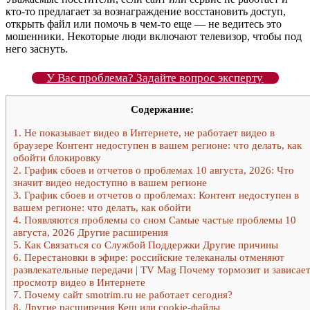
кто-то предлагает за вознаграждение восстановить доступ,
открыть файл или помочь в чем-то еще — не ведитесь это
мошенники. Некоторые люди включают телевизор, чтобы под
него заснуть.
У Вас проблема? Задайте вопрос эксперту
Содержание:
1.
Не показывает видео в Интернете, не работает видео в
браузере Контент недоступен в вашем регионе: что делать, как
обойти блокировку
2.
График сбоев и отчетов о проблемах 10 августа, 2026: Что
значит видео недоступно в вашем регионе
3.
График сбоев и отчетов о проблемах: Контент недоступен в
вашем регионе: что делать, как обойти
4.
Появляются проблемы со сном Самые частые проблемы 10
августа, 2026 Другие расширения
5.
Как Связаться со Службой Поддержки Другие причины
6.
Перестановки в эфире: российские телеканалы отменяют
развлекательные передачи | TV Mag Почему тормозит и зависае
просмотр видео в Интернете
7.
Почему сайт smotrim.ru не работает сегодня?
8.
Другие расширения Кеш или cookie-файлы