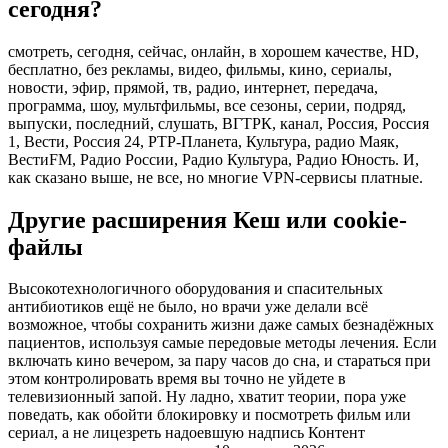
сегодня?
смотреть, сегодня, сейчас, онлайн, в хорошем качестве, HD,
бесплатно, без рекламы, видео, фильмы, кино, сериалы,
новости, эфир, прямой, тв, радио, интернет, передача,
программа, шоу, мультфильмы, все сезоны, серии, подряд,
выпуски, последний, слушать, ВГТРК, канал, Россия, Россия
1, Вести, Россия 24, РТР-Планета, Культура, радио Маяк,
ВестиFM, Радио России, Радио Культура, Радио Юность. И,
как сказано выше, не все, но многие VPN-сервисы платные.
Другие расширения Кеш или cookie-
файлы
Высокотехнологичного оборудования и спасительных
антибиотиков ещё не было, но врачи уже делали всё
возможное, чтобы сохранить жизни даже самых безнадёжных
пациентов, используя самые передовые методы лечения. Если
включать кино вечером, за пару часов до сна, и стараться при
этом контролировать время вы точно не уйдете в
телевизионный запой. Ну ладно, хватит теории, пора уже
поведать, как обойти блокировку и посмотреть фильм или
сериал, а не лицезреть надоевшую надпись Контент