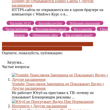
Почему не Открываются Порно Сайты • Другие
расширения
HTTPS-сайты не открываются ни в одном браузере на
компьютере с Windows Курс о в...
Настройка Wi-Fi
Настройка роутера
Мобильные приложения
Частые проблемы
Восстанавливаем пароль
Все о соцсетях
Сброс
настроек
Официальные сайты
Как составить жалобу
аппаратное ускорение
вы становитесь ленивым
другие
причины
другие расширения
слабый компьютер
Оцените, пожалуйста, публикацию:
Загрузка...
Частые вопросы
Youtube Трансляция Завершена не Показывает Видео •
Другие расширения
Не работает Ютуб на приставке к ТВ: почему не
показывает Блокировщик рекламы ...