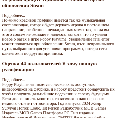
обновления Steam
Подробнее...
По-мимо красивой графики имеется так же музыкальная
составляющая, которая будет держать игрока в постоянном
напряжении, особенно в неожиданных моментах, когда вы
этого совсем не ожидаете. надеюсь, вы хоть что-то узнали
новое о багах в игре Poppy Playtime. Уведомление fatal error
может появиться при обновлении Steam, из-за неправильного
пути, выбранного для установки программы, потери сети
клиентом и по другим причинам.
Оценка 44 пользователей Я хочу полную
русификацию
Подробнее...
Poppy Playtime начинается с нескольких доступных
видеороликов на фабрике, и игроку предстоит обнаружить их,
чтобы получить дальнейшие подсказки к своему будущему.
Если долго пинать монитор, то возможно наш персонаж
немного отлетит от монитора. Год выпуска 2024 Жанр
Survival Horror, Logic, 1st Person Разработчик MOB Games
Издатель MOB Games Платформа PC Тип издания
Неофициальный Версия игры 7543327 Язык интерфейса