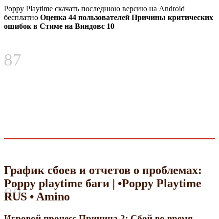
Poppy Playtime скачать последнюю версию на Android
бесплатно
Оценка 44 пользователей Причины критических
ошибок в Стиме на Виндовс 10
87
График сбоев и отчетов о проблемах:
Poppy playtime баги | •Poppy Playtime
80
RUS • Amino
Игровой процесс Причина 2: Сбой во время