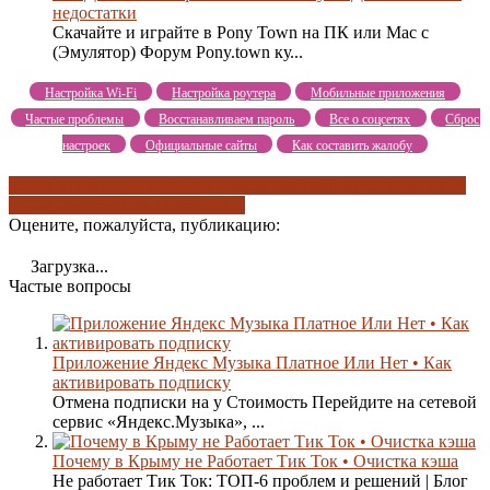
недостатки
Скачайте и играйте в Pony Town на ПК или Mac с
(Эмулятор) Форум Pony.town ку...
Настройка Wi-Fi
Настройка роутера
Мобильные приложения
Частые проблемы
Восстанавливаем пароль
Все о соцсетях
Сброс
настроек
Официальные сайты
Как составить жалобу
если не помогло
игровой процесс
моды без вирусов
оценка 44
пользователей
оценка редакции
Оцените, пожалуйста, публикацию:
Загрузка...
Частые вопросы
Приложение Яндекс Музыка Платное Или Нет • Как
активировать подписку
Отмена подписки на у Стоимость Перейдите на сетевой
сервис «Яндекс.Музыка», ...
Почему в Крыму не Работает Тик Ток • Очистка кэша
Не работает Тик Ток: ТОП-6 проблем и решений | Блог