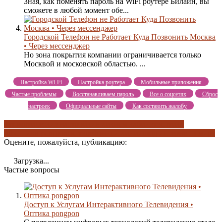
Зная, как поменять пароль на WiFi роутере Билайн, вы
сможете в любой момент обе...
Городской Телефон не Работает Куда Позвонить Москва
• Через мессенджер
Но зона покрытия компании ограничивается только
Москвой и московской областью. ...
Настройка Wi-Fi
Настройка роутера
Мобильные приложения
Частые проблемы
Восстанавливаем пароль
Все о соцсетях
Сброс
настроек
Официальные сайты
Как составить жалобу
автоматические настройки
в личном кабинете
оптика
fttb
оптика pongpon
по телефонной линии
шпд интернет в мире
Оцените, пожалуйста, публикацию:
Загрузка...
Частые вопросы
Доступ к Услугам Интерактивного Телевидения •
Оптика pongpon