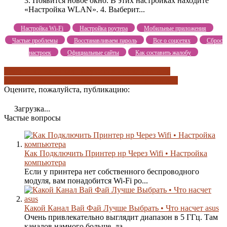
3. Появится новое окно. В этих настройках находите
«Настройка WLAN». 4. Выберит...
Настройка Wi-Fi
Настройка роутера
Мобильные приложения
Частые проблемы
Восстанавливаем пароль
Все о соцсетях
Сброс
настроек
Официальные сайты
Как составить жалобу
земельный налог
как получить льготы
льготы на
авиаперелёт
льготы на жд поездки
налог с доходов
Оцените, пожалуйста, публикацию:
Загрузка...
Частые вопросы
Как Подключить Принтер нр Через Wifi • Настройка
компьютера
Если у принтера нет собственного беспроводного
модуля, вам понадобится Wi-Fi ро...
Какой Канал Вай Фай Лучше Выбрать • Что насчет asus
Очень привлекательно выглядит диапазон в 5 ГГц. Там
каналов намного больше, да ...