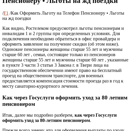
Пенсионеру • Льготы на жд поездки
/
F1
/
Как Оформить Льготу на Телефон Пенсионеру • Льготы
на жд поездки
Как видно, Ростелеком предусмотрел льготы пенсионерам и
инвалидам 1 и 2 группы при определенных условиях. Для
подключения необходимо обратиться в офис провайдера и
оформить заявление на получение скидки (об этом ниже).
Одинокие пенсионеры женщины старше 55 лет и мужчины
старше 60 лет , семьи, состоящие только из пенсионеров
женщины старше 55 лет и мужчины старше 60 лет , указанные
в пункте 3 части 3 статьи 3 Закона г. в Твери лица на
государственном обеспечении имеют право на бесплатный
проезд на общественном транспорте, для военных
предоставляется компенсация стоимости проезда раз в год к
месту санаторно-курортного лечения.
Как через Госуслуги оформить уход за 80 летним
пенсионером
Итак, далее мы подробно разберем,
как через Госуслуги
оформить уход за 80-летним пенсионером
.
Прежде всего замечу, что для оформления выплаты по уходу