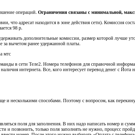
ершение операций.
Ограничения связаны с минимальной, макс
ии, что адресат находится в зоне действия сети). Комиссия сос
ается 98 р.
держивать дополнительные комиссии, размер которой лучше уточ
ме за вычетом ранее удержанной платы.
оманды в сети Теле2. Номера телефонов для справочной информа
наличия интернета. Все, кого интересует перевод денег с Йота 
еще и несколькими способами. Поэтому с вопросом, как перекину
являться поля для заполнения. В них надо написать номер и сум
и позвонить, только поля заполнять не нужно, процесс пройд
 ввести номер. После этого нужно выбирать «Оплата с телефона