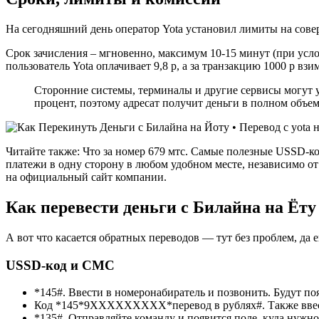
На сегодняшний день оператор Yota установил лимиты на сов
Срок зачисления – мгновенно, максимум 10-15 минут (при услов
пользователь Yota оплачивает 9,8 р, а за транзакцию 1000 р взим
Сторонние системы, терминалы и другие сервисы могут у
процент, поэтому адресат получит деньги в полном объе
Читайте также: Что за номер 679 мтс. Самые полезные USSD-к
платежи в одну сторону в любом удобном месте, независимо от 
на официальный сайт компании.
Как перевести деньги с Билайна на Ёту
А вот что касается обратных переводов — тут без проблем, да 
USSD-код и СМС
*145#. Ввести в номеронабиратель и позвонить. Будут по
Код *145*9ХХХХХХХХХ*перевод в рублях#. Также ввести 
*135#. Отправляйте команду и появится поле, куда нужно