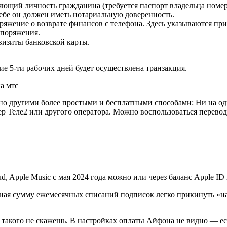
ющий личность гражданина (требуется паспорт владельца номера,
себе он должен иметь нотариальную доверенность.
ряжение о возврате финансов с телефона. Здесь указываются при
споряжения.
визиты банковской карты.
ие 5-ти рабочих дней будет осуществлена транзакция.
о другими более простыми и бесплатными способами: Ни на оди
 Теле2 или другого оператора. Можно воспользоваться переводом
d, Apple Music с мая 2024 года можно или через баланс Apple ID
 Зная сумму ежемесячных списаний подписок легко прикинуть «на
 такого не скажешь. В настройках оплаты Айфона не видно — ес