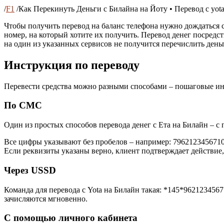
/
F1
/
Как Перекинуть Деньги с Билайна на Йоту • Перевод c yota
Чтобы получить перевод на баланс телефона нужно дождаться см
номер, на который хотите их получить. Перевод денег посред
на один из указанных сервисов не получится перечислить день
Инструкция по переводу
Перевести средства можно разными способами – пошаговые ин
По СМС
Один из простых способов перевода денег с Ета на Билайн –
Все цифры указывают без пробелов – например: 79621234567100
Если реквизиты указаны верно, клиент подтверждает действие, п
Через USSD
Команда для перевода с Yota на Билайн такая: *145*9621234567
зачисляются мгновенно.
С помощью личного кабинета