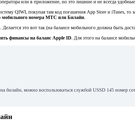
ператора или в приложение, но это лишние и не всегда удобные
тему QIWI, покупая там код погашения App Store и iTunes, то за
го мобильного номера МТС или Билайн
.
D
. Делается это вот так (на балансе мобильного должна быть дос
сить финансы на баланс Apple ID
. Для этого на балансе мобил
ы на билайн, можно воспользоваться службой USSD 145 номер с
лайн