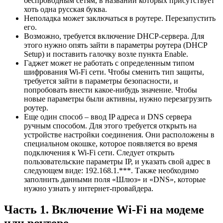
беспроводным сетям, в названии которых присутствует
хоть одна русская буква.
Неполадка может заключаться в роутере. Перезапустить
его.
Возможно, требуется включение DHCP-сервера. Для
этого нужно опять зайти в параметры роутера (DHCP
Setup) и поставить галочку возле пункта Enable.
Гаджет может не работать с определенным типом
шифрования Wi-Fi сети. Чтобы сменить тип защиты,
требуется зайти в параметры безопасности, и
попробовать внести какое-нибудь значение. Чтобы
новые параметры были активны, нужно перезагрузить
роутер.
Еще один способ – ввод IP адреса и DNS сервера
ручным способом. Для этого требуется открыть на
устройстве настройки соединения. Они расположены в
специальном окошке, которое появляется во время
подключения к Wi-Fi сети. Следует открыть
пользовательские параметры IP, и указать свой адрес в
следующем виде: 192.168.1.***. Также необходимо
заполнить данными поля «Шлюз» и «DNS», которые
нужно узнать у интернет-провайдера.
Часть 1. Включение Wi-Fi на модеме
или роутере