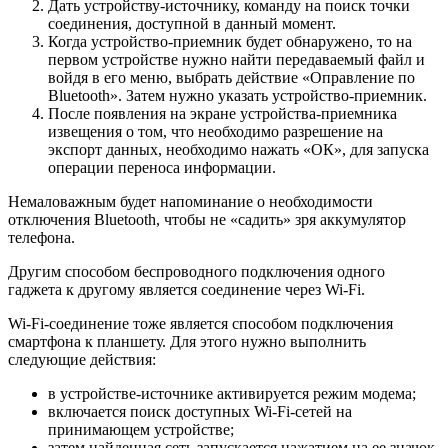
Дать устройству-источнику, команду на поиск точки
соединения, доступной в данный момент.
Когда устройство-приемник будет обнаружено, то на
первом устройстве нужно найти передаваемый файл и
войдя в его меню, выбрать действие «Оправление по
Bluetooth». Затем нужно указать устройство-приемник.
После появления на экране устройства-приемника
извещения о том, что необходимо разрешение на
экспорт данных, необходимо нажать «ОК», для запуска
операции переноса информации.
Немаловажным будет напоминание о необходимости
отключения Bluetooth, чтобы не «садить» зря аккумулятор
телефона.
Другим способом беспроводного подключения одного
гаджета к другому является соединение через Wi-Fi.
Wi-Fi-соединение тоже является способом подключения
смартфона к планшету. Для этого нужно выполнить
следующие действия:
в устройстве-источнике активируется режим модема;
включается поиск доступных Wi-Fi-сетей на
принимающем устройстве;
затем найденная сеть запускается нажатием на ее значок.