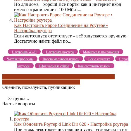
Но для дома – хорош! Все порты как и интернет вход
имеют ограничение в 100 Мбит...
Как Настроить Pppoe Соединение на Роутере •
Настройка роутера
Если автозапуск отсутствует – всё запускается вручную.
Достаточно найти файл по...
Настройка Wi-Fi
Настройка роутера
Мобильные приложения
Частые проблемы
Восстанавливаем пароль
Все о соцсетях
Сброс
настроек
Официальные сайты
Как составить жалобу
дополнительные возможности
настройка wi-fi
настройка
роутера
через wi-fi-роутер
через ноутбук
Оцените, пожалуйста, публикацию:
Загрузка...
Частые вопросы
Как Обновить Роутер d Link Dir 620 • Настройка роутера
При этом, некоторые поставщики услуг усложняют этот