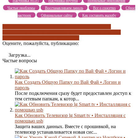
Настройка Wi-Fi
Настройка роутера
Мобильные приложения
Частые проблемы
Восстанавливаем пароль
Все о соцсетях
Сброс
настроек
Официальные сайты
Как составить жалобу
бесплатная раздача для mac
выделенные устройства
nas
использование anysend
маршрутизатор с usb-портом
о
сетевых папках
облачное хранилище
Оцените, пожалуйста, публикацию:
Загрузка...
Частые вопросы
Как Создать Общую Папку по Вай Фай • Логин и
пароль
После подключения сразу будет предоставлен доступ к
тем сетевым папкам, к котор...
Как Обновить Телевизор lg Smart tv • Инсталляция с
помощью usb
Защита ваших данных. Вместе с прошивкой, на
телевизор устанавливается новая сис...