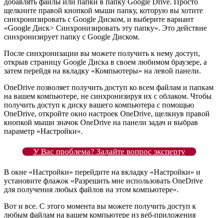
добавлять файлы или папки в папку Google Drive. Просто
щелкните правой кнопкой мыши папку, которую вы хотите
синхронизировать с Google Диском, и выберите вариант
«Google Диск> Синхронизировать эту папку». Это действие
синхронизирует папку с Google Диском.
После синхронизации вы можете получить к нему доступ,
открыв страницу Google Диска в своем любимом браузере, а
затем перейдя на вкладку «Компьютеры» на левой панели.
OneDrive позволяет получить доступ ко всем файлам и папкам
на вашем компьютере, не синхронизируя их с облаком. Чтобы
получить доступ к диску вашего компьютера с помощью
OneDrive, откройте окно настроек OneDrive, щелкнув правой
кнопкой мыши значок OneDrive на панели задач и выбрав
параметр «Настройки».
У Вас проблема? Задайте вопрос эксперту
В окне «Настройки» перейдите на вкладку «Настройки» и
установите флажок «Разрешить мне использовать OneDrive
для получения любых файлов на этом компьютере».
Вот и все. С этого момента вы можете получить доступ к
любым файлам на вашем компьютере из веб-приложения