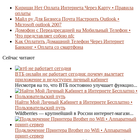
Кириши Нет Оплата Интернета Через Карту • Правила
оплаты
Майл ру Для Бизнеса Почта Настроить Outlook •
Microsoft outlook 2007
Домофон с Переадресацией на Мобильный Телефон •
Что представляет собою nfc
Как Оплатить Домашний Телефон Через Интернет
Банкинг • Оплата со смартфона
Сейчас читают
ВТБ онлайн не работает сегодня: почему вылетает
приложение и недоступен личный кабинет
Несмотря на то, что ВТБ постоянно улучшает функцио...
Найти Мой Личный Кабинет в Интернете Бесплатно •
Пользовательский путь
Wildberries — крупнейший в России интернет-магази...
Подключение Принтера Brother по Wifi • Аппаратный
принт-сервер