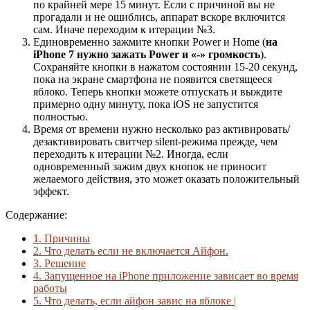
по крайней мере 15 минут. Если с причиной вы не
прогадали и не ошиблись, аппарат вскоре включится
сам. Иначе переходим к итерации №3.
Единовременно зажмите кнопки Power и Home (
на
iPhone 7 нужно зажать Power и «-» громкость
).
Сохраняйте кнопки в нажатом состоянии 15-20 секунд,
пока на экране смартфона не появится светящееся
яблоко. Теперь кнопки можете отпускать и выждите
примерно одну минуту, пока iOS не запустится
полностью.
Время от времени нужно несколько раз активировать/
дезактивировать свитчер silent-режима прежде, чем
переходить к итерации №2. Иногда, если
одновременный зажим двух кнопок не приносит
желаемого действия, это может оказать положительный
эффект.
Содержание:
1.
Причины
2.
Что делать если не включается Айфон.
3.
Решение
4.
Запущенное на iPhone приложение зависает во время
работы
5.
Что делать, если айфон завис на яблоке |