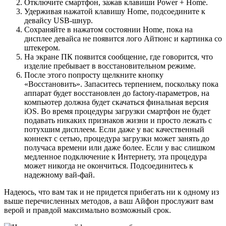
Отключите смартфон, зажав клавиши Power + Home.
Удерживая нажатой клавишу Home, подсоедините к
девайсу USB-шнур.
Сохраняйте в нажатом состоянии Home, пока на
дисплее девайса не появится лого Айтюнс и картинка со
штекером.
На экране ПК появится сообщение, где говорится, что
изделие пребывает в восстановительном режиме.
После этого попросту щелкните кнопку
«Восстановить». Запаситесь терпением, поскольку пока
аппарат будет восстановлен до factory-параметров, на
компьютер должна будет скачаться финальная версия
iOS. Во время процедуры загрузки смартфон не будет
подавать никаких признаков жизни и просто лежать с
потухшим дисплеем. Если даже у вас качественный
коннект с сетью, процедура загрузки может занять до
получаса времени или даже более. Если у вас слишком
медленное подключение к Интернету, эта процедура
может никогда не окончиться. Подсоединитесь к
надежному вай-фай.
Надеюсь, что вам так и не придется прибегать ни к одному из
выше перечисленных методов, а ваш Айфон прослужит вам
верой и правдой максимально возможный срок.