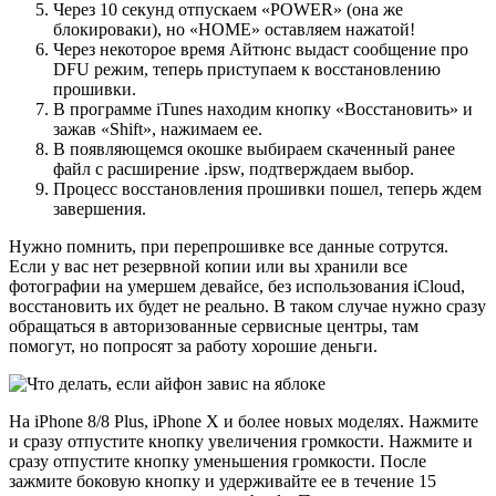
Через 10 секунд отпускаем «POWER» (она же
блокироваки), но «HOME» оставляем нажатой!
Через некоторое время Айтюнс выдаст сообщение про
DFU режим, теперь приступаем к восстановлению
прошивки.
В программе iTunes находим кнопку «Восстановить» и
зажав «Shift», нажимаем ее.
В появляющемся окошке выбираем скаченный ранее
файл с расширение .ipsw, подтверждаем выбор.
Процесс восстановления прошивки пошел, теперь ждем
завершения.
Нужно помнить, при перепрошивке все данные сотрутся.
Если у вас нет резервной копии или вы хранили все
фотографии на умершем девайсе, без использования iCloud,
восстановить их будет не реально. В таком случае нужно сразу
обращаться в авторизованные сервисные центры, там
помогут, но попросят за работу хорошие деньги.
На iPhone 8/8 Plus, iPhone X и более новых моделях. Нажмите
и сразу отпустите кнопку увеличения громкости. Нажмите и
сразу отпустите кнопку уменьшения громкости. После
зажмите боковую кнопку и удерживайте ее в течение 15