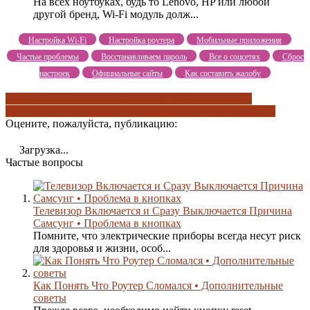
На всех ноутбуках, будь то Lenovo, HP или любой
другой бренд, Wi-Fi модуль долж...
Настройка Wi-Fi
Настройка роутера
Мобильные приложения
Частые проблемы
Восстанавливаем пароль
Все о соцсетях
Сброс
настроек
Официальные сайты
Как составить жалобу
возможные сложности
обратитесь в сервис
причины
неисправности
решение проблемы
телефон не заряжается
Оцените, пожалуйста, публикацию:
Загрузка...
Частые вопросы
Телевизор Включается и Сразу Выключается Причина
Самсунг • Проблема в кнопках
Помните, что электрические приборы всегда несут риск
для здоровья и жизни, особ...
Как Понять Что Роутер Сломался • Дополнительные
советы