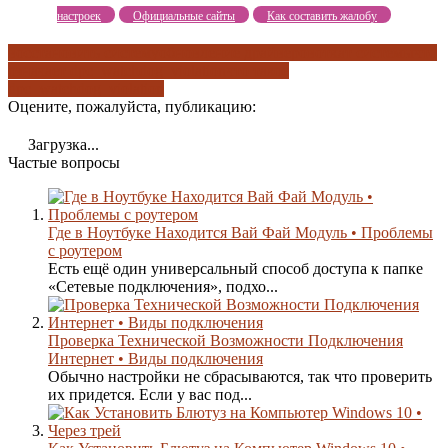
настроек
Официальные сайты
Как составить жалобу
восстановить систему
обновление драйверов
откат системы
что
означает dpc_watchdog_violation
что такое
dpc_watchdog_violation
Оцените, пожалуйста, публикацию:
Загрузка...
Частые вопросы
Где в Ноутбуке Находится Вай Фай Модуль • Проблемы
с роутером
Есть ещё один универсальный способ доступа к папке
«Сетевые подключения», подхо...
Проверка Технической Возможности Подключения
Интернет • Виды подключения
Обычно настройки не сбрасываются, так что проверить
их придется. Если у вас под...