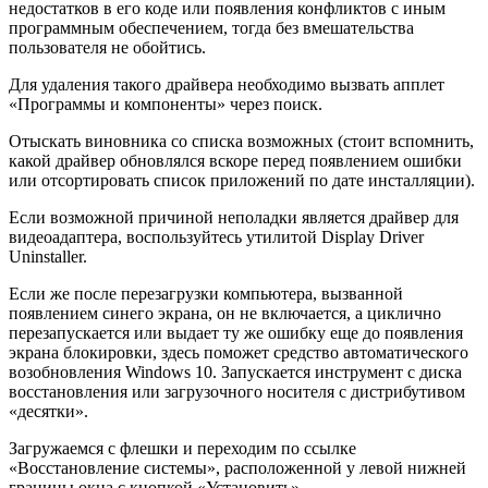
недостатков в его коде или появления конфликтов с иным
программным обеспечением, тогда без вмешательства
пользователя не обойтись.
Для удаления такого драйвера необходимо вызвать апплет
«Программы и компоненты» через поиск.
Отыскать виновника со списка возможных (стоит вспомнить,
какой драйвер обновлялся вскоре перед появлением ошибки
или отсортировать список приложений по дате инсталляции).
Если возможной причиной неполадки является драйвер для
видеоадаптера, воспользуйтесь утилитой Display Driver
Uninstaller.
Если же после перезагрузки компьютера, вызванной
появлением синего экрана, он не включается, а циклично
перезапускается или выдает ту же ошибку еще до появления
экрана блокировки, здесь поможет средство автоматического
возобновления Windows 10. Запускается инструмент с диска
восстановления или загрузочного носителя с дистрибутивом
«десятки».
Загружаемся с флешки и переходим по ссылке
«Восстановление системы», расположенной у левой нижней
границы окна с кнопкой «Установить».