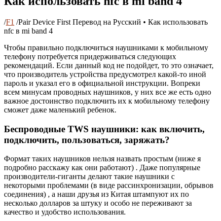
Как использовать nfc в mi band 4
/
F1
/
Pair Device First Перевод на Русский • Как использовать
nfc в mi band 4
Чтобы правильно подключиться наушниками к мобильному
телефону потребуется придерживаться следующих
рекомендаций. Если данный код не подойдет, то это означает,
что производитель устройства предусмотрел какой-то иной
пароль и указал его в официальной инструкции. Вопреки
всем минусам проводных наушников, у них все же есть одно
важное достоинство подключить их к мобильному телефону
сможет даже маленький ребенок.
Беспроводные TWS наушники: как включить,
подключить, пользоваться, заряжать?
Формат таких наушников нельзя назвать простым (ниже я
подробно расскажу как они работают) . Даже популярные
производители-гиганты делают такие наушники с
некоторыми проблемами (в виде рассинхронизации, обрывов
соединения) , а наши друзья из Китая штампуют их по
несколько долларов за штуку и особо не переживают за
качество и удобство использования.