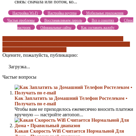
связь: сначала или потом, ко...
Настройка Wi-Fi
Настройка роутера
Мобильные приложения
Частые проблемы
Восстанавливаем пароль
Все о соцсетях
Сброс
настроек
Официальные сайты
Как составить жалобу
зарядка кейса
зарядка наушников
как использовать nfc в mi
band 4
как подключить оба tws наушника
положить трубку i12
tws
способ 4 на примере tws i7s
Оцените, пожалуйста, публикацию:
Загрузка...
Частые вопросы
Как Заплатить за Домашний Телефон Ростелеком •
Получать по e-mail
Чтобы вам не приходилось ежемесячно вносить платежи
вручную — настройте автопоп...
Какая Скорость Wifi Считается Нормальной Для