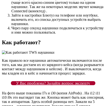
(чаще всего красно-синим цветом) только на одном
наушнике. Так же на некоторых моделях звучит команда
Connected (конектед) .
Зайти в настройки Блютуз на телефоне или ноутбуке,
включить его, из списка доступных устройств выбрать
наушники.
Через пару секунд наушники подключаться к устройству
и ими можно пользоваться.
Как работают?
Как правило все наушники автоматически включаются после
того, как мы достаем их из зарядного кейса (когда разрывается
контакт между наушником и кейсом) . И выключаются, когда
мы кладем их в кейс и начинается процесс зарядки.
У Вас проблема? Задайте вопрос эксперту
На фото выше показаны I7s и i30 (копия AirPods) . На i12 i11
i10 i9s это выглядит так же. Кнопка может быть как сенсорная,
так и аппаратная. Здесь особой разницы нет. Зажали на 5
секунд – наушник включился. Зажали еще на 5 секунд –