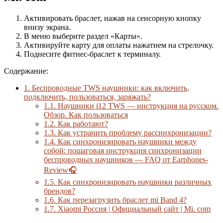
Активировать браслет, нажав на сенсорную кнопку
внизу экрана.
В меню выберите раздел «Карты».
Активируйте карту для оплаты нажатием на стрелочку.
Поднесите фитнес-браслет к терминалу.
Содержание:
1.
Беспроводные TWS наушники: как включить,
подключить, пользоваться, заряжать?
1.1.
Наушники i12 TWS — инструкция на русском.
Обзор. Как пользоваться
1.2.
Как работают?
1.3.
Как устранить проблему рассинхронизации?
1.4.
Как синхронизировать наушники между
собой: пошаговая инструкция синхронизации
беспроводных наушников — FAQ от Earphones-
Review🎧
1.5.
Как синхронизировать наушники различных
брендов?
1.6.
Как перезагрузить браслет mi Band 4?
1.7.
Xiaomi Россия | Официальный сайт | Mi. com