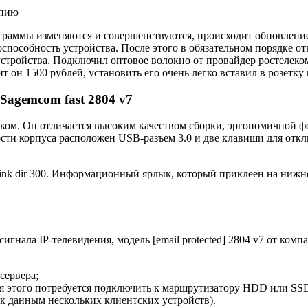
опию
ограммы изменяются и совершенствуются, происходит обновлени
способность устройства. После этого в обязательном порядке о
тройства. Подключил оптовое волокно от провайдер ростелеком
т он 1500 рублей, установить его очень легко вставил в розетку 
Sagemcom fast 2804 v7
еком. Он отличается высоким качеством сборки, эргономичной
сти корпуса расположен USB-разъем 3.0 и две клавиши для отк
k dir 300. Информационный ярлык, который приклеен на нижней
игнала IP-телевидения, модель [email protected] 2804 v7 от ко
сервера;
ля этого потребуется подключить к маршрутизатору HDD или SSD
 данным нескольких клиентских устройств).