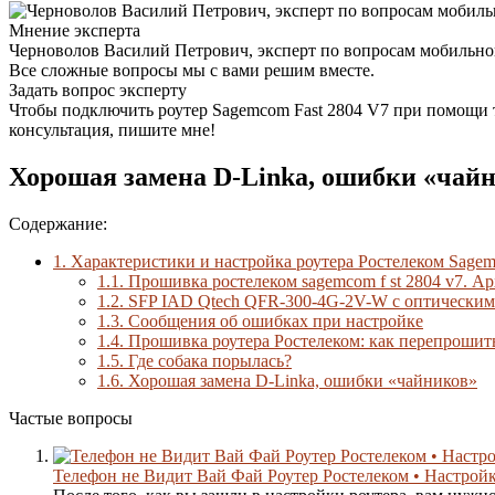
Мнение эксперта
Черноволов Василий Петрович, эксперт по вопросам мобильной
Все сложные вопросы мы с вами решим вместе.
Задать вопрос эксперту
Чтобы подключить роутер Sagemcom Fast 2804 V7 при помощи 
консультация, пишите мне!
Хорошая замена D-Linkа, ошибки «чай
Содержание:
1.
Характеристики и настройка роутера Ростелеком Sagemc
1.1.
Прошивка ростелеком sagemcom f st 2804 v7. Ар
1.2.
SFP IAD Qtech QFR-300-4G-2V-W с оптическим
1.3.
Сообщения об ошибках при настройке
1.4.
Прошивка роутера Ростелеком: как перепрошить
1.5.
Где собака порылась?
1.6.
Хорошая замена D-Linkа, ошибки «чайников»
Частые вопросы
Телефон не Видит Вай Фай Роутер Ростелеком • Настройка