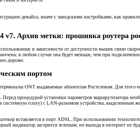
гурацию девайса, иначе с заводскими настройками, как правило,
4 v7. Архив метки: прошивка роутера р
 использования: в зависимости от доступности вышек связи скоро
аничена: в любом случае она будет меньше, чем при подключени
нно дороже.
ическим портом
е терминалы ONT выдаваемые абонентам Ростелеком. Для этого е
е. Перед процедурой установки параметров маршрутизатора нео
в системную плату) с LAN-разъемом устройства, выделенным ж
штекер вставляется в порт ADSL. При использовании технологии
ый индикатор загорится зеленым, но выхода в интернет не буде