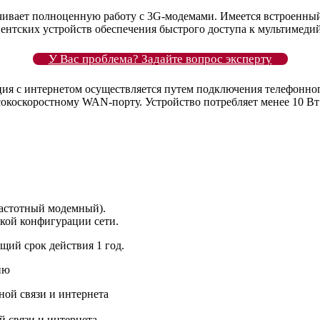
ечивает полноценную работу с 3G-модемами. Имеется встроенн
иентских устройств обеспечения быстрого доступа к мультимеди
У Вас проблема? Задайте вопрос эксперту
ция с интернетом осуществляется путем подключения телефонн
сокоскоростному WAN-порту. Устройство потребляет менее 10 В
частотный модемный).
кой конфигурации сети.
щий срок действия 1 год.
 связи и интернета