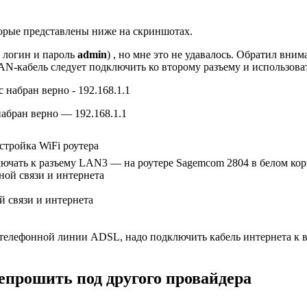
торые представлены ниже на скриншотах.
, логин и пароль
admin
) , но мне это не удавалось. Обратил вни
кабель следует подключить ко второму разъему и использовать бр
 набран верно — 192.168.1.1
стройка WiFi роутера
лючать к разъему LAN3 — на роутере Sagemcom 2804 в белом кор
 связи и интернета
телефонной линии ADSL, надо подключить кабель интернета к в
епрошить под другого провайдера