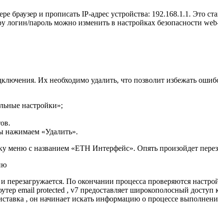
ере браузер и прописать IP-адрес устройства: 192.168.1.1. Это 
ру логин/пароль можно изменить в настройках безопасности web
ключения. Их необходимо удалить, что позволит избежать ошиб
льные настройки»;
ов.
ы нажимаем «Удалить».
у меню с названием «ETH Интерфейс». Опять произойдет переза
 и перезагружается. По окончании процесса проверяются настро
ер email protected , v7 предоставляет широкополосный доступ к
ставка , он начинает искать информацию о процессе выполнени