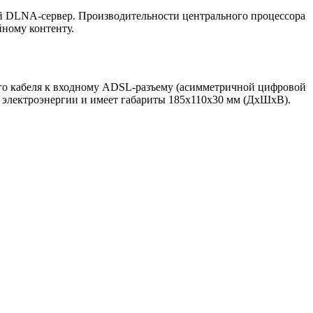
ый DLNA-сервер. Производительности центрального процессора
йному контенту.
ого кабеля к входному ADSL-разъему (асимметричной цифровой
т электроэнергии и имеет габариты 185х110х30 мм (ДхШхВ).