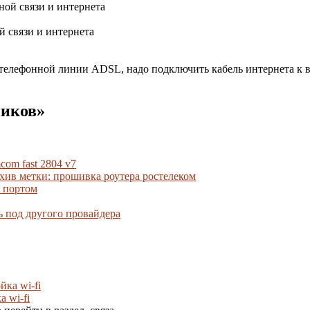
 связи и интернета
телефонной линии ADSL, надо подключить кабель интернета к в
ников»
om fast 2804 v7
хив метки: прошивка роутера ростелеком
 портом
 под другого провайдера
 wi-fi