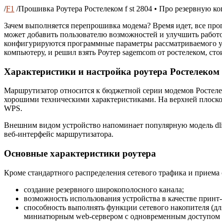
/
F1
/
Прошивка Роутера Ростелеком f st 2804 • Про резервную к
Зачем выполняется перепрошивка модема? Время идет, все пр
может добавить пользователю возможностей и улучшить работо
конфигурируются программные параметры рассматриваемого ус
компьютеру, и решил взять Роутер sagemcom от ростелеком, стои
Характеристики и настройка роутера Ростелеком 
Маршрутизатор относится к бюджетной серии модемов Ростел
хорошими техническими характеристиками. На верхней плоско
WPS.
Внешним видом устройство напоминает популярную модель dlin
веб-интерфейс маршрутизатора.
Основные характеристики роутера
Кроме стандартного распределения сетевого трафика и приема с
создание резервного широкополосного канала;
возможность использования устройства в качестве принт-
способность выполнять функции сетевого накопителя (д
миниатюрным web-сервером с одновременным доступом к