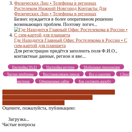
Ростелеком Нижний Новгород Контакты Для
Физических Лиц • Телефоны в регионах
Бизнес нуждается в более оперативном решении
возникающих проблем. Поэтому логич...
Где Находится Главный Офис Ростелекома в России • С
сим-картой для планшета
Для регистрации придётся заполнить поля Ф.И.О.,
контактные данные, регион и вве...
Настройка Wi-Fi
Настройка роутера
Мобильные приложения
Частые проблемы
Восстанавливаем пароль
Все о соцсетях
Сброс
настроек
Официальные сайты
Как составить жалобу
короткие номера
номера для физических лиц
номера для
юридических лиц
оставить отзыв
телефоны в
регионах
телефоны по городам
Оцените, пожалуйста, публикацию:
Загрузка...
Частые вопросы