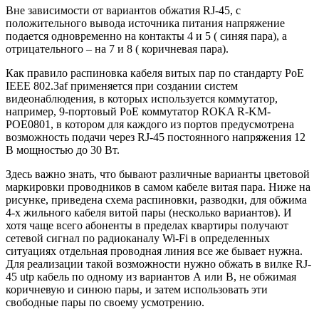
Вне зависимости от вариантов обжатия RJ-45, с
положительного вывода источника питания напряжение
подается одновременно на контакты 4 и 5 ( синяя пара), а
отрицательного – на 7 и 8 ( коричневая пара).
Как правило распиновка кабеля витых пар по стандарту PoE
IEEE 802.3af применяется при создании систем
видеонаблюдения, в которых используется коммутатор,
например, 9-портовый PoE коммутатор ROKA R-KM-
POE0801, в котором для каждого из портов предусмотрена
возможность подачи через RJ-45 постоянного напряжения 12
В мощностью до 30 Вт.
Здесь важно знать, что бывают различные варианты цветовой
маркировки проводников в самом кабеле витая пара. Ниже на
рисунке, приведена схема распиновки, разводки, для обжима
4-х жильного кабеля витой пары (несколько вариантов). И
хотя чаще всего абоненты в пределах квартиры получают
сетевой сигнал по радиоканалу Wi-Fi в определенных
ситуациях отдельная проводная линия все же бывает нужна.
Для реализации такой возможности нужно обжать в вилке RJ-
45 utp кабель по одному из вариантов А или В, не обжимая
коричневую и синюю пары, и затем использовать эти
свободные пары по своему усмотрению.