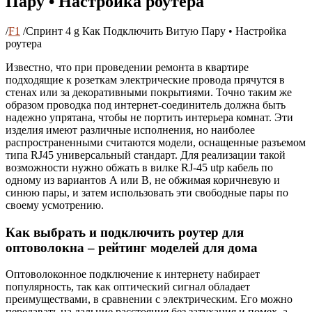
Пару • Настройка роутера
/
F1
/
Спринт 4 g Как Подключить Витую Пару • Настройка
роутера
Известно, что при проведении ремонта в квартире
подходящие к розеткам электрические провода прячутся в
стенах или за декоративными покрытиями. Точно таким же
образом проводка под интернет-соединитель должна быть
надежно упрятана, чтобы не портить интерьера комнат. Эти
изделия имеют различные исполнения, но наиболее
распространенными считаются модели, оснащенные разъемом
типа RJ45 универсальный стандарт. Для реализации такой
возможности нужно обжать в вилке RJ-45 utp кабель по
одному из вариантов А или В, не обжимая коричневую и
синюю пары, и затем использовать эти свободные пары по
своему усмотрению.
Как выбрать и подключить роутер для
оптоволокна – рейтинг моделей для дома
Оптоволоконное подключение к интернету набирает
популярность, так как оптический сигнал обладает
преимуществами, в сравнении с электрическим. Его можно
передавать на дальние расстояния без затухания и помех, а