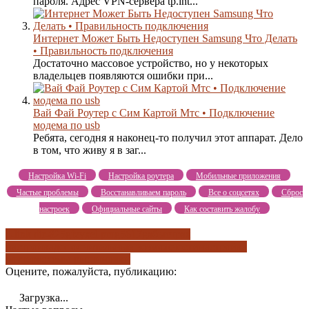
пароля. Адрес VPN-сервера tp.int...
Интернет Может Быть Недоступен Samsung Что Делать
• Правильность подключения
Достаточно массовое устройство, но у некоторых
владельцев появляются ошибки при...
Вай Фай Роутер с Сим Картой Мтс • Подключение
модема по usb
Ребята, сегодня я наконец-то получил этот аппарат. Дело
в том, что живу я в заг...
Настройка Wi-Fi
Настройка роутера
Мобильные приложения
Частые проблемы
Восстанавливаем пароль
Все о соцсетях
Сброс
настроек
Официальные сайты
Как составить жалобу
d-link dir-825gf
zyxel pmg5617ga
быстрая
настройка
дополнительные возможности
настройка
роутера
схемы распиновки
Оцените, пожалуйста, публикацию:
Загрузка...