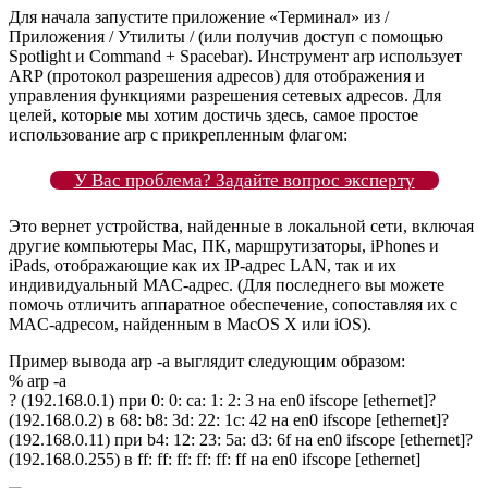
Для начала запустите приложение «Терминал» из /
Приложения / Утилиты / (или получив доступ с помощью
Spotlight и Command + Spacebar). Инструмент arp использует
ARP (протокол разрешения адресов) для отображения и
управления функциями разрешения сетевых адресов. Для
целей, которые мы хотим достичь здесь, самое простое
использование arp с прикрепленным флагом:
У Вас проблема? Задайте вопрос эксперту
Это вернет устройства, найденные в локальной сети, включая
другие компьютеры Mac, ПК, маршрутизаторы, iPhones и
iPads, отображающие как их IP-адрес LAN, так и их
индивидуальный MAC-адрес. (Для последнего вы можете
помочь отличить аппаратное обеспечение, сопоставляя их с
MAC-адресом, найденным в MacOS X или iOS).
Пример вывода arp -a выглядит следующим образом:
% arp -a
? (192.168.0.1) при 0: 0: ca: 1: 2: 3 на en0 ifscope [ethernet]?
(192.168.0.2) в 68: b8: 3d: 22: 1c: 42 на en0 ifscope [ethernet]?
(192.168.0.11) при b4: 12: 23: 5a: d3: 6f на en0 ifscope [ethernet]?
(192.168.0.255) в ff: ff: ff: ff: ff: ff на en0 ifscope [ethernet]