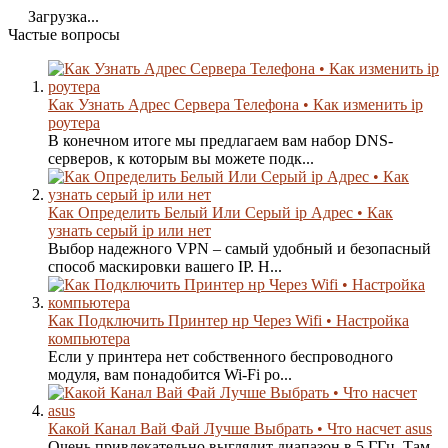
Загрузка...
Частые вопросы
Как Узнать Адрес Сервера Телефона • Как изменить ip
роутера
В конечном итоге мы предлагаем вам набор DNS-
серверов, к которым вы можете подк...
Как Определить Белый Или Серый ip Адрес • Как
узнать серый ip или нет
Выбор надежного VPN – самый удобный и безопасный
способ маскировки вашего IP. Н...
Как Подключить Принтер нр Через Wifi • Настройка
компьютера
Если у принтера нет собственного беспроводного
модуля, вам понадобится Wi-Fi ро...
Какой Канал Вай Фай Лучше Выбрать • Что насчет asus
Очень привлекательно выглядит диапазон в 5 ГГц. Там