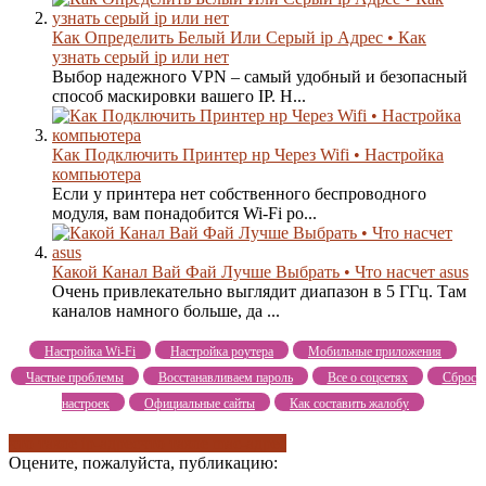
Как Определить Белый Или Серый ip Адрес • Как
узнать серый ip или нет
Выбор надежного VPN – самый удобный и безопасный
способ маскировки вашего IP. Н...
Как Подключить Принтер нр Через Wifi • Настройка
компьютера
Если у принтера нет собственного беспроводного
модуля, вам понадобится Wi-Fi ро...
Какой Канал Вай Фай Лучше Выбрать • Что насчет asus
Очень привлекательно выглядит диапазон в 5 ГГц. Там
каналов намного больше, да ...
Настройка Wi-Fi
Настройка роутера
Мобильные приложения
Частые проблемы
Восстанавливаем пароль
Все о соцсетях
Сброс
настроек
Официальные сайты
Как составить жалобу
что такое ip-адрес
что такое mac-адрес
Оцените, пожалуйста, публикацию: