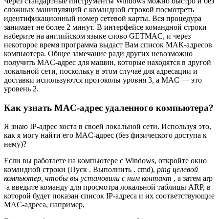
Через стандартные инструменты Windows можно быстро и без
сложных манипуляций с командной строкой посмотреть
идентификационный номер сетевой карты. Вся процедура
занимает не более 2 минут. В интерфейсе командной строки
наберите на английском языке слово GETMAC, и через
некоторое время программа выдаст Вам список МАК-адресов
компьютера. Общее замечание ради других невозможно
получить MAC-адрес для машин, которые находятся в другой
локальной сети, поскольку в этом случае для адресации и
доставки используются протоколы уровня 3, а MAC — это
уровень 2.
Как узнать MAC-адрес удаленного компьютера?
Я знаю IP-адрес хоста в своей локальной сети. Используя это,
как я могу найти его MAC-адрес (без физического доступа к
нему)?
Если вы работаете на компьютере с Windows, откройте окно
командной строки (Пуск . Выполнить . cmd),
ping целевой
компьютер, чтобы вы установили с ним контакт
, а затем arp
-a введите команду для просмотра локальной таблицы ARP, в
которой будет показан список IP-адреса и их соответствующие
MAC-адреса, например,