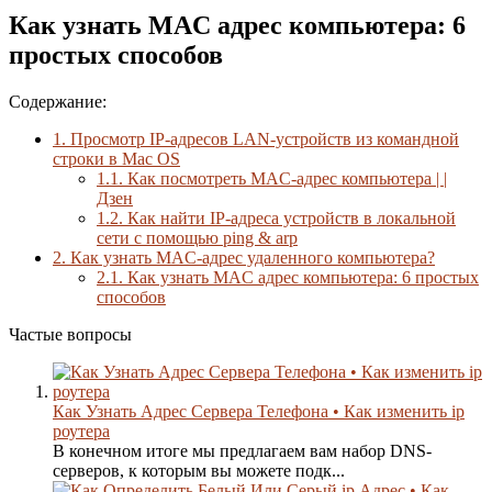
Как узнать MAC адрес компьютера: 6
простых способов
Содержание:
1.
Просмотр IP-адресов LAN-устройств из командной
строки в Mac OS
1.1.
Как посмотреть MAC-адрес компьютера | |
Дзен
1.2.
Как найти IP-адреса устройств в локальной
сети с помощью ping & arp
2.
Как узнать MAC-адрес удаленного компьютера?
2.1.
Как узнать MAC адрес компьютера: 6 простых
способов
Частые вопросы
Как Узнать Адрес Сервера Телефона • Как изменить ip
роутера
В конечном итоге мы предлагаем вам набор DNS-
серверов, к которым вы можете подк...