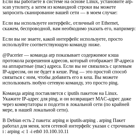
Если вы работаете в системе на основе Linux, установите arp-
scan утилиту, а затем из командной строки вы можете
запросить сканирование вашей сети — в моем случае:
Если вы используете интерфейс, отличный от Ethernet,
скажем, беспроводной, вам необходимо указать его, например:
Если вы не знаете, какой интерфейс используете, просто
используйте соответствующую команду ниже.
@Pacerier — команда arp показывает содержимое кэша
протокола разрешения адресов, который отображает IP-адреса
на аппаратные (mac) адреса. Если вы не связались с целевым
IP-адресом, он не будет в кеше. Ping — это простой способ
связаться с ним, чтобы добавить его в кеш. Вы можете
использовать любую сетевую команду, это просто ping.
Команда arping поставляется с iputils пакетом на Linux.
Укажите IP-адрес для ping, и он возвращает MAC-адрес даже
через коммутаторы и подсети в локальной сети (по крайней
мере, в нашей локальной сети).
В Debian есть 2 пакета: arping и iputils-arping . arping Пакет
работал для меня, хотя сетевой интерфейс указан с строчными
i : arping -c 1 -i eth0 10.100.10.11