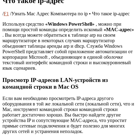
Что такое ip-адрес
/
F1
/
Узнать Mac Адрес Компьютера по ip • Что такое ip-адрес
Используя средство
«Windows PowerShell»
, можно при
помощи простой команды определить искомый
«MAC-адрес»
. Вы всегда можете обратиться к таблице arp на своем
маршрутизаторе в некоторых случаях маршрутизатор
объединяет таблицы аренды arp и dhcp. Служба Windows
PowerShell представляет собой приложение автоматизации от
корпорации Microsoft , объединяющее в единой оболочке
текстовый интерфейс командной строки и высокоуровневый
язык сценариев.
Просмотр IP-адресов LAN-устройств из
командной строки в Mac OS
Если вам необходимо просмотреть IP-адреса другого
оборудования в той же локальной сети (локальной сети), что и
Mac, инструмент командной строки командной строки
работает достаточно хорошо. Вы быстро найдете другие
устройства IP и сопутствующие MAC-адреса, что упростит
прямые сетевые подключения и будет полезно для многих
других сетей и устранения неполадок.