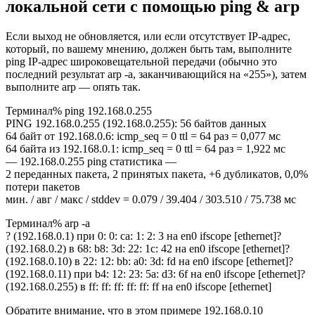
локальной сети с помощью ping & arp
Если выход не обновляется, или если отсутствует IP-адрес,
который, по вашему мнению, должен быть там, выполните
ping IP-адрес широковещательной передачи (обычно это
последний результат arp -a, заканчивающийся на «255»), затем
выполните arp — опять так.
Терминал% ping 192.168.0.255
PING 192.168.0.255 (192.168.0.255): 56 байтов данных
64 байт от 192.168.0.6: icmp_seq = 0 ttl = 64 раз = 0,077 мс
64 байта из 192.168.0.1: icmp_seq = 0 ttl = 64 раз = 1,922 мс
— 192.168.0.255 ping статистика —
2 переданных пакета, 2 принятых пакета, +6 дубликатов, 0,0%
потери пакетов
мин. / авг / макс / stddev = 0.079 / 39.404 / 303.510 / 75.738 мс
Терминал% arp -a
? (192.168.0.1) при 0: 0: ca: 1: 2: 3 на en0 ifscope [ethernet]?
(192.168.0.2) в 68: b8: 3d: 22: 1c: 42 на en0 ifscope [ethernet]?
(192.168.0.10) в 22: 12: bb: a0: 3d: fd на en0 ifscope [ethernet]?
(192.168.0.11) при b4: 12: 23: 5a: d3: 6f на en0 ifscope [ethernet]?
(192.168.0.255) в ff: ff: ff: ff: ff: ff на en0 ifscope [ethernet]
Обратите внимание, что в этом примере 192.168.0.10