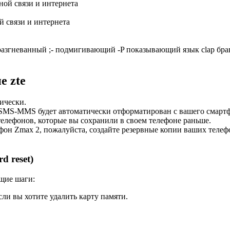
 связи и интернета
гневанный ;- подмигивающий -P показывающий язык clap браво,
е zte
ически.
в SMS-MMS будет автоматически отформатирован с вашего смарт
 телефонов, которые вы сохранили в своем телефоне раньше.
он Zmax 2, пожалуйста, создайте резервные копии ваших телефо
d reset)
щие шаги:
сли вы хотите удалить карту памяти.