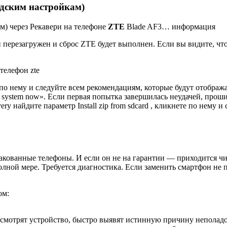
одским настройкам)
м) через Рекавери на телефоне
ZTE
Blade AF3… информация
 перезагружен и сброс ZTE будет выполнен. Если вы видите, чт
те по нему и следуйте всем рекомендациям, которые будут отобра
 system now». Если первая попытка завершилась неудачей, проши
y найдите параметр Install zip from sdcard , кликнете по нему 
ракованные телефоны. И если он не на гарантии — приходится чи
олной мере. Требуется диагностика. Если заменить смартфон не 
ом:
смотрят устройство, быстро выявят истинную причину неполадо