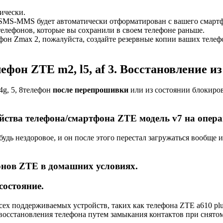
ически.
в SMS-MMS будет автоматически отформатирован с вашего смарт
 телефонов, которые вы сохранили в своем телефоне раньше.
он Zmax 2, пожалуйста, создайте резервные копии ваших телефо
фон ZTE m2, l5, af 3. Восстановление и
4g, 5, 8телефон
после перепрошивки
или из состоянии блокиров
ства телефона/смартфона ZTE модель v7 на операц
дь нездоровое, и он после этого перестал загружаться вообще и н
онов ZTE в домашних условиях.
состояние.
сех поддерживаемых устройств, таких как телефона ZTE a610 p
 восстановления телефона путем замыкания контактов при снято