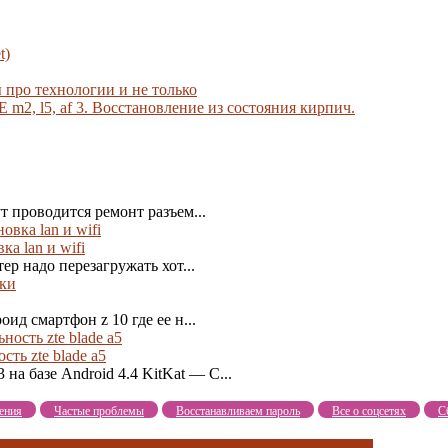
t)
 про технологии и не только
m2, l5, af 3. Восстановление из состояния кирпич.
 проводится ремонт разъем...
а lan и wifi
р надо перезагружать хот...
д смартфон z 10 где ее н...
сть zte blade a5
 базе Android 4.4 KitKat — С...
ения
Частые проблемы
Восстанавливаем пароль
Все о соцсетях
С
 zte
как перезагрузить zte blade v9
попадание жидкости