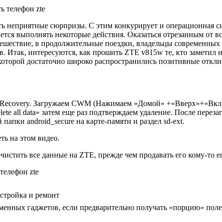
ь телефон zte
ть неприятные сюрпризы. С этим конкурирует и операционная 
ется выполнять некоторые действия. Оказаться отрезанным от вс
утешествие, в продолжительные поездки, владельцы современны
. Итак, интересуются, как прошить ZTE v815w те, кто заметил 
которой достаточно широко распространились позитивные откли
covery. Загружаем CWM (Нажимаем «Домой» +«Вверх»+«Вкл» и уд
e all data» затем еще раз подтверждаем удаление. После перезаг
апки android_secure на карте-памяти и раздел sd-ext.
ь на этом видео.
чистить все данные на ZTE, прежде чем продавать его кому-то 
астройка и ремонт
енных гаджетов, если предварительно получать «порцию» поле