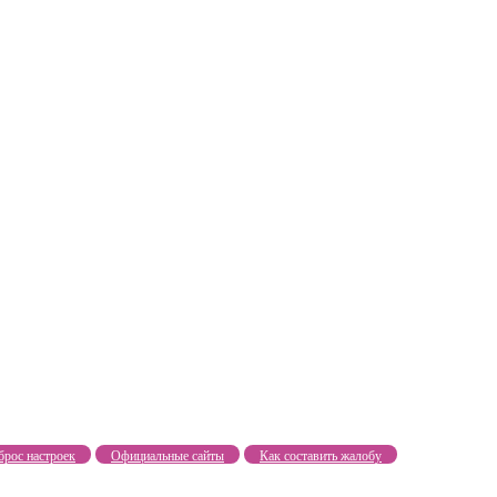
брос настроек
Официальные сайты
Как составить жалобу