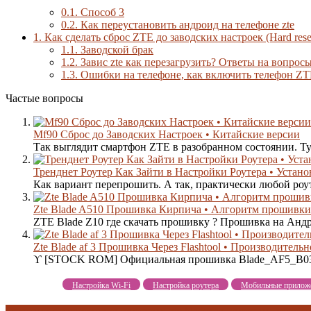
0.1.
Способ 3
0.2.
Как переустановить андроид на телефоне zte
1.
Как сделать сброс ZTE до заводских настроек (Hard rese
1.1.
Заводской брак
1.2.
Завис zte как перезагрузить? Ответы на вопросы
1.3.
Ошибки на телефоне, как включить телефон ZTE 
Частые вопросы
Mf90 Сброс до Заводских Настроек • Китайские версии
Так выглядит смартфон ZTE в разобранном состоянии. Тут
Тренднет Роутер Как Зайти в Настройки Роутера • Установк
Как вариант перепрошить. А так, практически любой роуте
Zte Blade A510 Прошивка Кирпича • Алгоритм прошивки
ZTE Blade Z10 где скачать прошивку ? Прошивка на Андрои
Zte Blade af 3 Прошивка Через Flashtool • Производительно
ϒ [STOCK ROM] Официальная прошивка Blade_AF5_B03 на
Настройка Wi-Fi
Настройка роутера
Мобильные прилож
алгоритм прошивки
как включить zte blade
как включить телефон