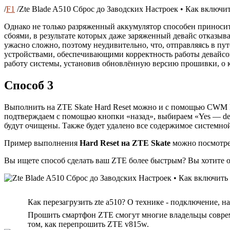
/
F1
/
Zte Blade A510 Сброс до Заводских Настроек • Как включит
Однако не только разряженный аккумулятор способен приноси
сбоями, в результате которых даже заряженный девайс отказыва
ужасно сложно, поэтому неудивительно, что, отправляясь в п
устройствами, обеспечивающими корректность работы девайсов
работу системы, установив обновлённую версию прошивки, о 
Способ 3
Выполнить на ZTE Skate Hard Reset можно и с помощью CWM Re
подтверждаем с помощью кнопки «назад», выбираем «Yes — delet
будут очищены. Также будет удалено все содержимое системной п
Пример выполнения
Hard Reset на ZTE Skate
можно посмотрет
Вы ищете способ сделать ваш ZTE более быстрым? Вы хотите о
Как перезагрузить zte a510? О технике - подключение, н
Прошить смартфон ZTE смогут многие владельцы соврем
том, как перепрошить ZTE v815w.