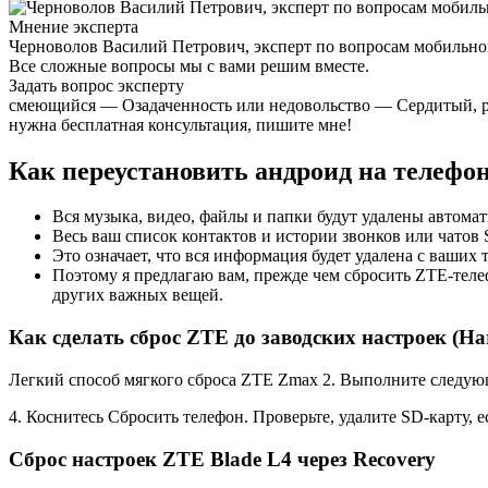
Мнение эксперта
Черноволов Василий Петрович, эксперт по вопросам мобильной
Все сложные вопросы мы с вами решим вместе.
Задать вопрос эксперту
смеющийся — Озадаченность или недовольство — Сердитый, раз
нужна бесплатная консультация, пишите мне!
Как переустановить андроид на телефон
Вся музыка, видео, файлы и папки будут удалены автомат
Весь ваш список контактов и истории звонков или чато
Это означает, что вся информация будет удалена с ваших
Поэтому я предлагаю вам, прежде чем сбросить ZTE-телеф
других важных вещей.
Как сделать сброс ZTE до заводских настроек (Har
Легкий способ мягкого сброса ZTE Zmax 2. Выполните следую
4. Коснитесь Сбросить телефон. Проверьте, удалите SD-карту, е
Сброс настроек ZTE Blade L4 через Recovery