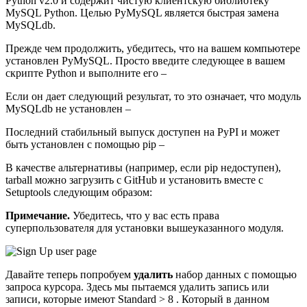
Python v2.0 и содержит чистую клиентскую библиотеку
MySQL Python. Целью PyMySQL является быстрая замена
MySQLdb.
Прежде чем продолжить, убедитесь, что на вашем компьютере
установлен PyMySQL. Просто введите следующее в вашем
скрипте Python и выполните его –
Если он дает следующий результат, то это означает, что модуль
MySQLdb не установлен –
Последний стабильный выпуск доступен на PyPI и может
быть установлен с помощью pip –
В качестве альтернативы (например, если pip недоступен),
tarball можно загрузить с GitHub и установить вместе с
Setuptools следующим образом:
Примечание.
Убедитесь, что у вас есть права
суперпользователя для установки вышеуказанного модуля.
Давайте теперь попробуем
удалить
набор данных с помощью
запроса курсора. Здесь мы пытаемся удалить запись или
записи, которые имеют Standard > 8 . Который в данном