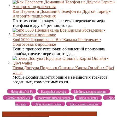
Как Перевести Домашний Телефон на Другой Тариф •
Алгоритм подключения
Поэтому если вы задумываетесь о переводе номера
телефона в другой регион, то сд...
Smd 5050 Прошивка на Все Каналы Ростелеком •
Подготовка к прошивке
Если в процессе установки обновлений произошла
ошибка, следует перезаписать да...
Точка Доступа Подольск Оплата с Карты Онлайн • Qiwi
wallet
Mobile-Locator является одним из немногих трекеров
геоданных, совместимых со сп...
Настройка Wi-Fi
Настройка роутера
Мобильные приложения
Частые проблемы
Восстанавливаем пароль
Все о соцсетях
Сброс
настроек
Официальные сайты
Как составить жалобу
mysql connect
mysql извлекает все
курсор mysql
курсор