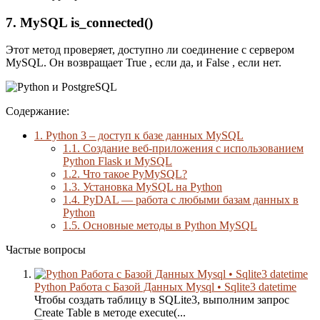
7. MySQL is_connected()
Этот метод проверяет, доступно ли соединение с сервером
MySQL. Он возвращает True , если да, и False , если нет.
Содержание:
1.
Python 3 – доступ к базе данных MySQL
1.1.
Создание веб-приложения с использованием
Python Flask и MySQL
1.2.
Что такое PyMySQL?
1.3.
Установка MySQL на Python
1.4.
PyDAL — работа с любыми базам данных в
Python
1.5.
Основные методы в Python MySQL
Частые вопросы
Python Работа с Базой Данных Mysql • Sqlite3 datetime
Чтобы создать таблицу в SQLite3, выполним запрос
Create Table в методе execute(...