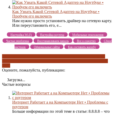
Как Узнать Какой Сетевой Адаптер на Ноутбуке •
Пробуем его включить
Нам нужно просто установить драйвер на сетевую карту.
Или переустановить его, е...
Настройка Wi-Fi
Настройка роутера
Мобильные приложения
Частые проблемы
Восстанавливаем пароль
Все о соцсетях
Сброс
настроек
Официальные сайты
Как составить жалобу
нагревание процессора
проблемы с драйверами
проблемы с
электропитанием
программные неисправности
программные
сбои
Оцените, пожалуйста, публикацию:
Загрузка...
Частые вопросы
Интернет Работает а на Компьютере Нет • Проблемы с
роутером
Больше информации по этой теме в статье: 8.8.8.8 – что