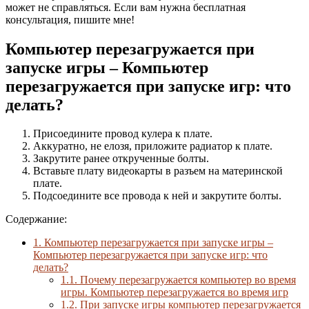
может не справляться. Если вам нужна бесплатная
консультация, пишите мне!
Компьютер перезагружается при
запуске игры – Компьютер
перезагружается при запуске игр: что
делать?
Присоедините провод кулера к плате.
Аккуратно, не елозя, приложите радиатор к плате.
Закрутите ранее открученные болты.
Вставьте плату видеокарты в разъем на материнской
плате.
Подсоедините все провода к ней и закрутите болты.
Содержание:
1.
Компьютер перезагружается при запуске игры –
Компьютер перезагружается при запуске игр: что
делать?
1.1.
Почему перезагружается компьютер во время
игры. Компьютер перезагружается во время игр
1.2.
При запуске игры компьютер перезагружается