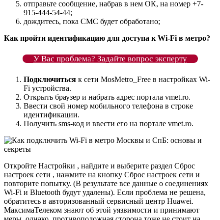
отправьте сообщение, набрав в нем ОК, на номер +7-
915-444-54-44;
дождитесь, пока СМС будет обработано;
Как пройти идентификацию для доступа к Wi-Fi в
метро
?
У Вас проблема? Задайте вопрос эксперту
Подключиться
к сети MosMetro_Free в настройках Wi-
Fi устройства.
Открыть браузер и набрать адрес портала vmet.ro.
Ввести свой номер мобильного телефона в строке
идентификации.
Получить sms-код и ввести его на портале vmet.ro.
Откройте Настройки , найдите и выберите раздел Сброс
настроек сети , нажмите на кнопку Сброс настроек сети и
повторите попытку. (В результате все данные о соединениях
Wi-Fi и Bluetooth будут удалены). Если проблема не решена,
обратитесь в авторизованный сервисный центр Huawei.
МаксимаТелеком знают об этой уязвимости и принимают
меры, однако, противоположная сторона тоже не стоит на