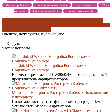
Частые проблемы
Восстанавливаем пароль
Все о соцсетях
Сброс
настроек
Официальные сайты
Как составить жалобу
как отключить вай фай в метро
как отключить списания
как
подключиться к mt_free спб
как работает mt_free
подключение к
интернету
работает через раз
Оцените, пожалуйста, публикацию:
Загрузка...
Частые вопросы
Tp Link td W8960n Настройка Ростелеком •
Подключение роутера
В качестве резюме: «TD-W8960N» — это современный
представитель маршрутизаторов ...
Можно ли Настроить Роутер Без Кабеля • Подключение
к интернету
По возможности учтите физические преграды. Чем
меньше стен, мебели и других объ...