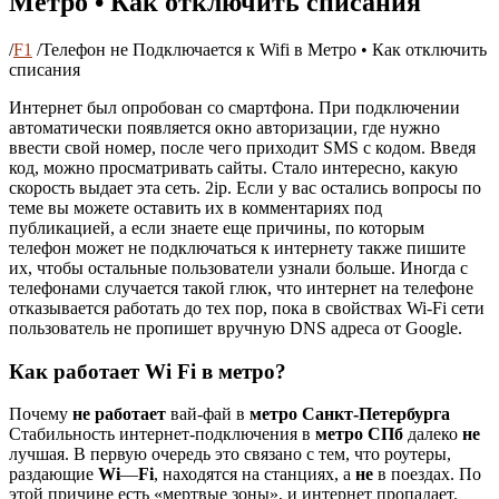
Метро • Как отключить списания
/
F1
/
Телефон не Подключается к Wifi в Метро • Как отключить
списания
Интернет был опробован со смартфона. При подключении
автоматически появляется окно авторизации, где нужно
ввести свой номер, после чего приходит SMS с кодом. Введя
код, можно просматривать сайты. Стало интересно, какую
скорость выдает эта сеть. 2ip. Если у вас остались вопросы по
теме вы можете оставить их в комментариях под
публикацией, а если знаете еще причины, по которым
телефон может не подключаться к интернету также пишите
их, чтобы остальные пользователи узнали больше. Иногда с
телефонами случается такой глюк, что интернет на телефоне
отказывается работать до тех пор, пока в свойствах Wi-Fi сети
пользователь не пропишет вручную DNS адреса от Google.
Как работает Wi Fi в метро?
Почему
не работает
вай-фай в
метро Санкт-Петербурга
Стабильность интернет-подключения в
метро СПб
далеко
не
лучшая. В первую очередь это связано с тем, что роутеры,
раздающие
Wi
—
Fi
, находятся на станциях, а
не
в поездах. По
этой причине есть «мертвые зоны», и интернет пропадает.