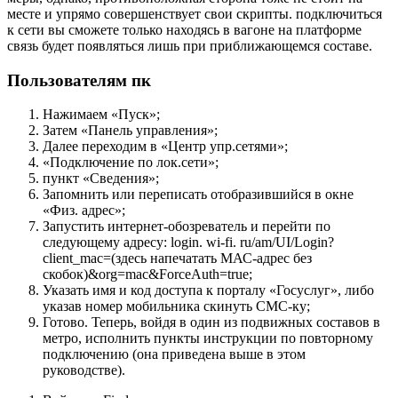
месте и упрямо совершенствует свои скрипты. подключиться
к сети вы сможете только находясь в вагоне на платформе
связь будет появляться лишь при приближающемся составе.
Пользователям пк
Нажимаем «Пуск»;
Затем «Панель управления»;
Далее переходим в «Центр упр.сетями»;
«Подключение по лок.сети»;
пункт «Сведения»;
Запомнить или переписать отобразившийся в окне
«Физ. адрес»;
Запустить интернет-обозреватель и перейти по
следующему адресу: login. wi-fi. ru/am/UI/Login?
client_mac=(здесь напечатать МАС-адрес без
скобок)&org=mac&ForceAuth=true;
Указать имя и код доступа к порталу «Госуслуг», либо
указав номер мобильника скинуть СМС-ку;
Готово. Теперь, войдя в один из подвижных составов в
метро, исполнить пункты инструкции по повторному
подключению (она приведена выше в этом
руководстве).