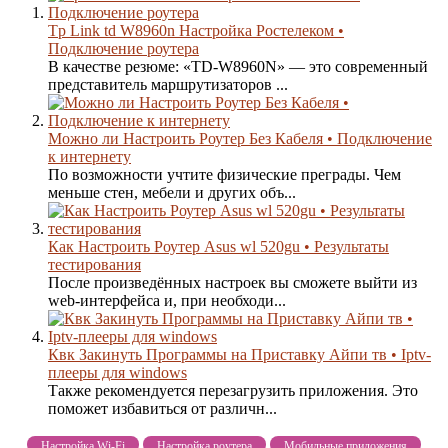
Tp Link td W8960n Настройка Ростелеком •
Подключение роутера
В качестве резюме: «TD-W8960N» — это современный
представитель маршрутизаторов ...
Можно ли Настроить Роутер Без Кабеля • Подключение
к интернету
По возможности учтите физические преграды. Чем
меньше стен, мебели и других объ...
Как Настроить Роутер Asus wl 520gu • Результаты
тестирования
После произведённых настроек вы сможете выйти из
web-интерфейса и, при необходи...
Квк Закинуть Программы на Приставку Айпи тв • Iptv-
плееры для windows
Также рекомендуется перезагрузить приложения. Это
поможет избавиться от различн...
Настройка Wi-Fi
Настройка роутера
Мобильные приложения