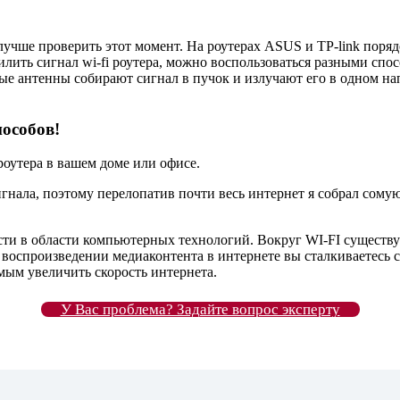
учше проверить этот момент. На роутерах ASUS и TP-link порядо
лить сигнал wi-fi роутера, можно воспользоваться разными спо
е антенны собирают сигнал в пучок и излучают его в одном нап
особов!
 роутера в вашем доме или офисе.
сигнала, поэтому перелопатив почти весь интернет я собрал со
ти в области компьютерных технологий. Вокруг WI-FI существуе
оспроизведении медиаконтента в интернете вы сталкиваетесь с 
амым увеличить скорость интернета.
У Вас проблема? Задайте вопрос эксперту