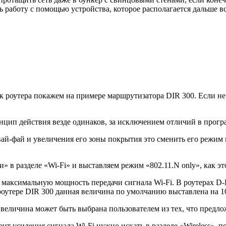
аботу с помощью устройства, которое располагается дальше все
 роутера покажем на примере маршрутизатора DIR 300. Если не з
принцип действия везде одинаков, за исключением отличий в про
вай-фай и увеличения его зоны покрытия это сменить его режим
 в разделе «Wi-Fi» и выставляем режим «802.11.N only», как э
 максимальную мощность передачи сигнала Wi-Fi. В роутерах D-
оутере DIR 300 данная величина по умолчанию выставлена на 1
а величина может быть выбрана пользователем из тех, что предл
т усиления сигнала Wi-Fi нужно искать в разделе «Wireless», под