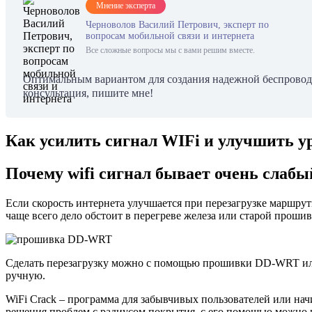
Мнение эксперта
Черноволов Василий Петрович, эксперт по
вопросам мобильной связи и интернета
Все сложные вопросы мы с вами решим вместе.
Оптимальным вариантом для создания надежной беспроводн
консультация, пишите мне!
Как усилить сигнал WIFi и улучшить ур
Почему wifi сигнал бывает очень слабы
Если скорость интернета улучшается при перезагрузке маршрути
чаще всего дело обстоит в перегреве железа или старой прошив
Сделать перезагрузку можно с помощью прошивки DD-WRT или т
ручную.
WiFi Crack – программа для забывчивых пользователей или н
решения проблем с радиусом покрытия, с его помощью можно пр