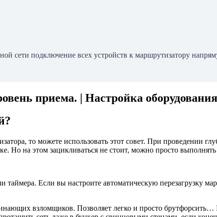
ой сети подключение всех устройств к маршрутизатору напряму
овень приема. | Настройка оборудовани
й?
затора, то можете использовать этот совет. При проведении глу
ке. Но на этом зацикливаться не стоит, можно просто выполнять п
аймера. Если вы настроите автоматическую перезагрузку маршр
ачинающих взломщиков. Позволяет легко и просто брутфорсить…
отащить сеть даже в бункер с свинцовыми стенами, если конечн