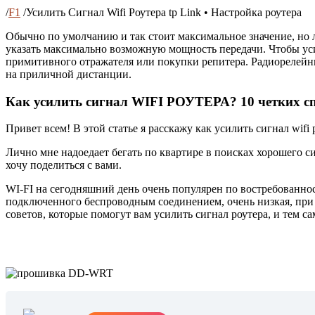
/
F1
/
Усилить Сигнал Wifi Роутера tp Link • Настройка роутера
Обычно по умолчанию и так стоит максимальное значение, но л
указать максимально возможную мощность передачи. Чтобы уси
примитивного отражателя или покупки репитера. Радиорелейны
на приличной дистанции.
Как усилить сигнал WIFI РОУТЕРА? 10 четких сп
Привет всем! В этой статье я расскажу как усилить сигнал wifi
Лично мне надоедает бегать по квартире в поисках хорошего 
хочу поделиться с вами.
WI-FI на сегодняшний день очень популярен по востребованнос
подключенного беспроводным соединением, очень низкая, при в
советов, которые помогут вам усилить сигнал роутера, и тем с