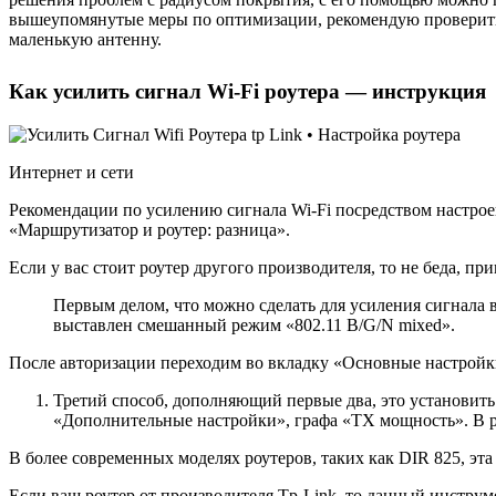
вышеупомянутые меры по оптимизации, рекомендую проверить р
маленькую антенну.
Как усилить сигнал Wi-Fi роутера — инструкция
Интернет и сети
Рекомендации по усилению сигнала Wi-Fi посредством настроек
«Маршрутизатор и роутер: разница».
Если у вас стоит роутер другого производителя, то не беда, 
Первым делом, что можно сделать для усиления сигнала 
выставлен смешанный режим «802.11 B/G/N mixed».
После авторизации переходим во вкладку «Основные настройки»
Третий способ, дополняющий первые два, это установить
«Дополнительные настройки», графа «TX мощность». В р
В более современных моделях роутеров, таких как DIR 825, эт
Если ваш роутер от производителя Tp-Link, то данный инструмен