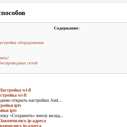
способов
Содержание:
Настройка оборудования
лить!
беспроводных сетей
тройка wi-fi
димо открыть настройки And...
йки iptv
пку «Сохранить» внизу вклад...
кончились ip-адреса