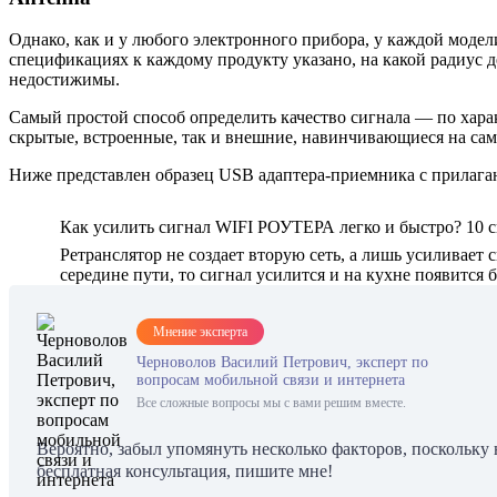
Однако, как и у любого электронного прибора, у каждой модели
спецификациях к каждому продукту указано, на какой радиус д
недостижимы.
Самый простой способ определить качество сигнала — по хара
скрытые, встроенные, так и внешние, навинчивающиеся на сам
Ниже представлен образец USB адаптера-приемника с прилага
Как усилить сигнал WIFI РОУТЕРА легко и быстро? 10 с
Ретранслятор не создает вторую сеть, а лишь усиливает с
середине пути, то сигнал усилится и на кухне появится 
Мнение эксперта
Черноволов Василий Петрович, эксперт по
вопросам мобильной связи и интернета
Все сложные вопросы мы с вами решим вместе.
Вероятно, забыл упомянуть несколько факторов, поскольку
бесплатная консультация, пишите мне!