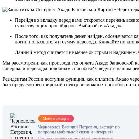
Перейдя во вкладку перед вами откроется перечень всево
существующих провайдеров. Выбирайте «Акадо».
После того, как получатель денег найден, обозначается к
логин пользователя и сумму перевода. Кликайте по кноп
Данный метод считается не менее быстрым и надежным, 
Мы рассмотрели, как производится оплата Акадо банковской ка
совершали переводы подобным способом? Следуйте нашим рек
Резидентам России доступна функция, как оплатить Акадо чер
был предусмотрен широкий спектр возможных способов оплаты,
Мнение эксперта
Черноволов Василий Петрович, эксперт по
вопросам мобильной связи и интернета
Все сложные вопросы мы с вами решим вместе.