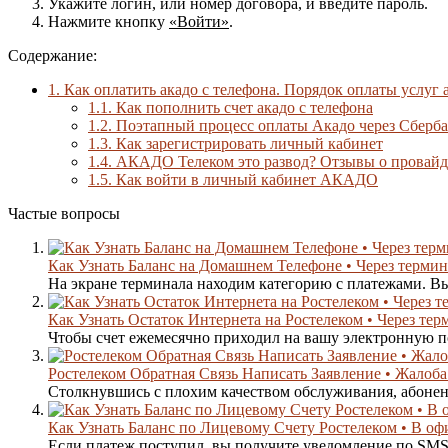
Укажите логин, или номер договора, и введите пароль.
Нажмите кнопку
«Войти»
.
Содержание:
1.
Как оплатить акадо с телефона. Порядок оплаты услуг
1.1.
Как пополнить счет акадо с телефона
1.2.
Поэтапный процесс оплаты Акадо через Сберб
1.3.
Как зарегистрировать личный кабинет
1.4.
АКАДО Телеком это развод? Отзывы о провайде
1.5.
Как войти в личный кабинет АКАДО
Частые вопросы
Как Узнать Баланс на Домашнем Телефоне • Через термин
На экране терминала находим категорию с платежами. Вы
Как Узнать Остаток Интернета на Ростелеком • Через тер
Чтобы счет ежемесячно приходил на вашу электронную по
Ростелеком Обратная Связь Написать Заявление • Жалоба
Столкнувшись с плохим качеством обслуживания, абонен
Как Узнать Баланс по Лицевому Счету Ростелеком • В оф
Если платеж поступил, вы получите уведомление по SMS и