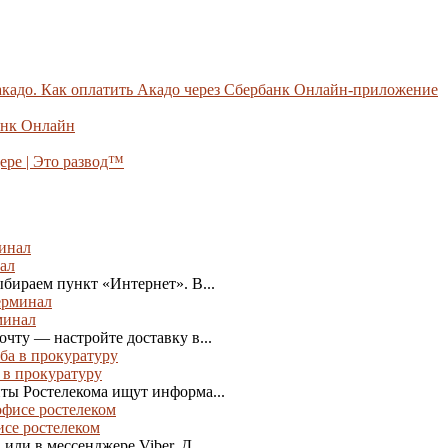
 акадо. Как оплатить Акадо через Сбербанк Онлайн-приложение
анк Онлайн
ре | Это развод™
ал
бираем пункт «Интернет». В...
минал
чту — настройте доставку в...
 в прокуратуру
ты Ростелекома ищут информа...
исе ростелеком
ли в мессенджере Viber. Д...