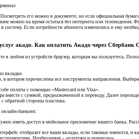
ерминал
 Посмотреть его можно в документе, но если официальная бумага
наче можно на время остаться без интернета или телевидения. Ф
е в систему. Если потребности абонента изменились и ему необ
 услуг акадо. Как оплатить Акадо через Сбербанк
е в любом из устройств браузер, которым вы пользуетесь. Полож
о вкладке.
, в котором перечислены все инструменты направления. Выбер
собе оплаты с помощью «Mastercard или Viza».
ра вместе с суммой, предназначенной к переводу. Далее перехо
а с обратной стороны пластика.
 онлайн-банкинг.
 нужно иметь доступ в мобильное приложение вашего банка. Рас
терфейс отобразит все ваши вклады, если таковые имеются, и 
нструментами. Необходимая – «платежи и переводы».