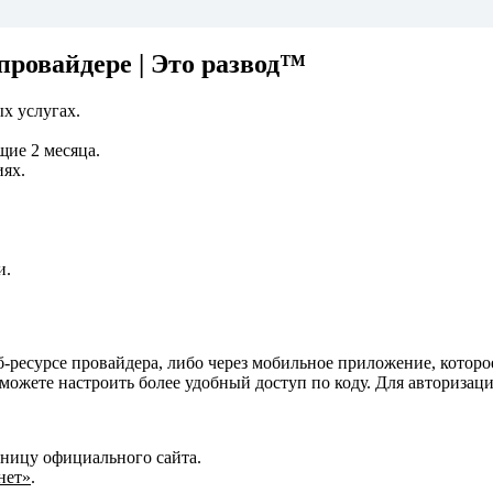
ровайдере | Это развод™
х услугах.
щие 2 месяца.
иях.
и.
б-ресурсе провайдера, либо через мобильное приложение, которо
можете настроить более удобный доступ по коду. Для авторизаци
ницу официального сайта.
нет»
.