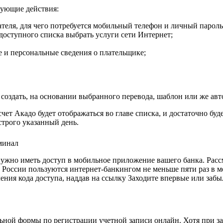
дующие действия:
ателя, для чего потребуется мобильный телефон и личный пароль
доступного списка выбрать услуги сети Интернет;
 и персональные сведения о плательщике;
создать, на основании выбранного перевода, шаблон или же ав
чет Акадо будет отображаться во главе списка, и достаточно бу
строго указанный день.
 нужно иметь доступ в мобильное приложение вашего банка. Рас
 России пользуются интернет-банкингом не меньше пяти раз в ме
ения кода доступа, наддав на ссылку Заходите впервые или забы
льной формы по регистрации учетной записи онлайн. Хотя при за