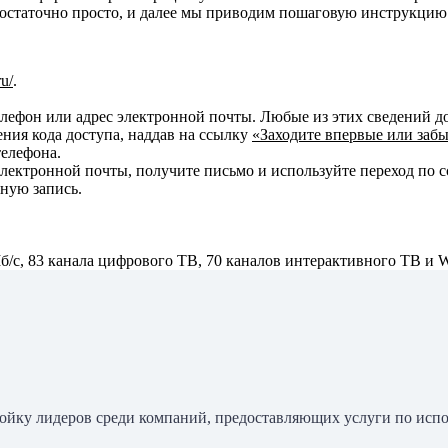
е достаточно просто, и далее мы приводим пошаговую инструкцию
u/
.
ефон или адрес электронной почты. Любые из этих сведений до
ения кода доступа, наддав на ссылку
«Заходите впервые или заб
телефона.
лектронной почты, получите письмо и используйте переход по с
тную запись.
б/с, 83 канала цифрового ТВ, 70 каналов интерактивного ТВ и Wi-
ройку лидеров среди компаний, предоставляющих услуги по исп