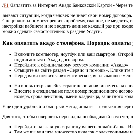
/
F1
/
Заплатить за Интернет Акадо Банковской Картой • Через т
Бывают ситуации, когда человек не знает свой номер договора.
Специалисты помогут решить проблему, главное, не медлить, и
настройки кабинета и не вводить данные каждый раз при вход
можно сделать самостоятельно в разделе Услуги.
Как оплатить акадо с телефона. Порядок оплаты
Включите компьютер, ноутбук или ваш смартфон. Откройт
подписанным с Акадо договором.
Перейдите к официальному ресурсу компании «Акадо» .
Отыщите на сайте раздел «Сервис и помощь». Кликните п
Перед вами появится автоматическое, всплывающее меню
На вновь открывшейся странице останавливаетесь на спо
Вносите в специальные поля номер подписанного догово
номера, срока действия, имени владельца, защитного код
Еще один удобный и быстрый метод оплаты – транзакция через
Для того, чтобы совершить перевод на необходимый вам счет,
Перейдите на главную страницу вашего онлайн-банка. Ин
Там же вы увидите множество вкладок с электронными и