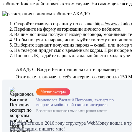
кабинет. Как же действовать в этом случае. На самом деле вс
Откройте главную страницу по ссылке
https://www.akado.r
Перейдите на форму авторизации личного кабинета.
Вашим логином послужит номер договора, мобильный тел
Чтобы получить пароль, используйте систему восстановл
Выберите вариант получения пароля – e-mail, или номер 
На телефон придет смс с временным кодом. При выборе э
Попав в ЛК, задайте пароль для дальнейшего входа в уче
АКАДО - Вход и Регистрация на сайте провайдера
Этот пакет включает в себя интернет со скоростью 150 М
Мнение эксперта
Черноволов Василий Петрович, эксперт по
вопросам мобильной связи и интернета
Все сложные вопросы мы с вами решим вместе.
По статистике, в 2016 году структура WebMoney вошла в т
консультация, пишите мне!